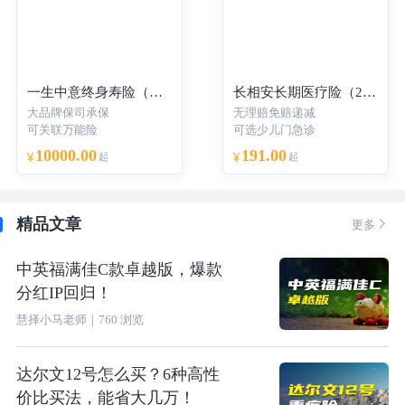
一生中意终身寿险（分红型）-年交
长相安长期医疗险（20年保证续保）—个人版
大品牌保司承保
无理赔免赔递减
可关联万能险
可选少儿门急诊
10000.00
191.00
¥
起
¥
起
精品文章

更多
中英福满佳C款卓越版，爆款
分红IP回归！
慧择小马老师
｜
760
浏览
达尔文12号怎么买？6种高性
价比买法，能省大几万！