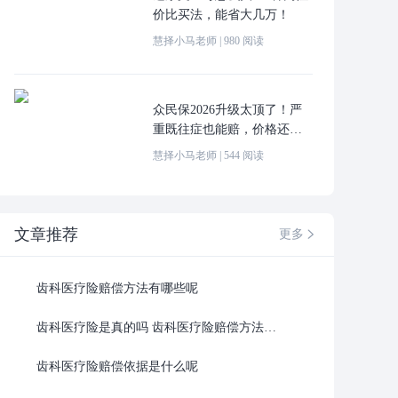
价比买法，能省大几万！
慧择小马老师
|
980
阅读
众民保2026升级太顶了！严
重既往症也能赔，价格还更
便宜！
慧择小马老师
|
544
阅读
文章推荐
更多

齿科医疗险赔偿方法有哪些呢
齿科医疗险是真的吗 齿科医疗险赔偿方法最新
齿科医疗险赔偿依据是什么呢