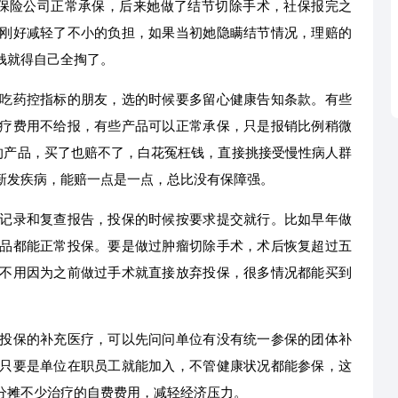
保险公司正常承保，后来她做了结节切除手术，社保报完之
刚好减轻了不小的负担，如果当初她隐瞒结节情况，理赔的
钱就得自己全掏了。
吃药控指标的朋友，选的时候要多留心健康告知条款。有些
疗费用不给报，有些产品可以正常承保，只是报销比例稍微
的产品，买了也赔不了，白花冤枉钱，直接挑接受慢性病人群
新发疾病，能赔一点是一点，总比没有保障强。
记录和复查报告，投保的时候按要求提交就行。比如早年做
品都能正常投保。要是做过肿瘤切除手术，术后恢复超过五
不用因为之前做过手术就直接放弃投保，很多情况都能买到
投保的补充医疗，可以先问问单位有没有统一参保的团体补
只要是单位在职员工就能加入，不管健康状况都能参保，这
分摊不少治疗的自费费用，减轻经济压力。