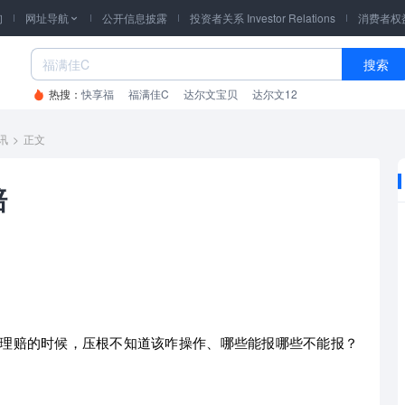
询
网址导航
公开信息披露
投资者关系 Investor Relations
消费者权

搜索
热搜：
快享福
福满佳C
达尔文宝贝
达尔文12
讯
>
正文
赔
理赔的时候，压根不知道该咋操作、哪些能报哪些不能报？