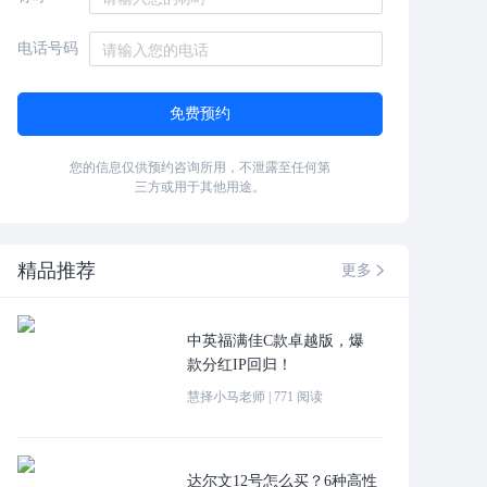
电话号码
免费预约
您的信息仅供预约咨询所用，不泄露至任何第
三方或用于其他用途。
精品推荐
更多

中英福满佳C款卓越版，爆
款分红IP回归！
慧择小马老师
|
771
阅读
达尔文12号怎么买？6种高性