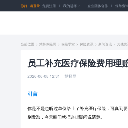
你好,
请登录
免费注册
我的慧择
企业团体合作
保单查

当前位置
>
慧择保险网
>
保险学堂
>
保险资讯
>
新闻资讯
>
其他资
员工补充医疗保险费用理
2026-06-08 12:31
慧择网
引言
你是不是也听过单位给上了补充医疗保险，可真到要
别发愁，今天咱们就把这些疑问说清楚。