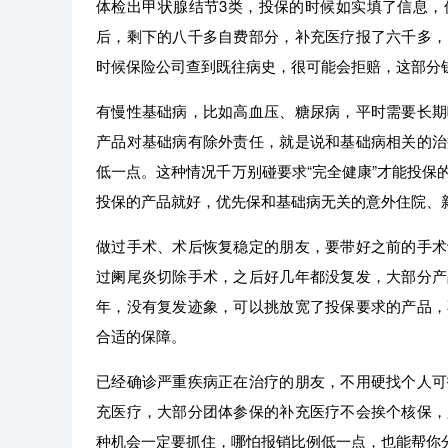
体检出甲状腺结节3类，投保的时候如实填了信息，
后，剩下的八千多自费部分，补充医疗报了六千多，
时候保险公司查到既往病史，很可能会拒赔，这部分
有慢性基础病，比如高血压、糖尿病，平时需要长期
产品对基础病有除外责任，就是说和基础病相关的治
低一点。这种情况千万别碰要求“完全健康”才能投保
投保的产品就好，优先保和基础病无关的意外住院、
做过手术、术后恢复稳定的朋友，要带好之前的手术
过阑尾炎切除手术，之后好几年都没复发，大部分产
年，没有复发迹象，可以挑放宽了投保要求的产品，
合适的保障。
已经确诊严重疾病正在治疗的朋友，不用硬找个人可
充医疗，大部分团体参保的补充医疗不会挨个核保，
种机会一定要抓住，哪怕报销比例低一点，也能帮你