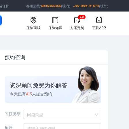
益保护
客服热线:
4006366366
(境内)
+861089191673
(境外)
免费
保险商城
保险知识
方案定制
下载APP
预约咨询
资深顾问免费为你解答
今天已有
415
人提交预约
问题类型
问题类型
称呼