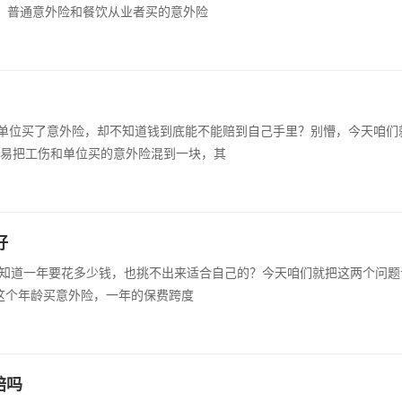
说，普通意外险和餐饮从业者买的意外险
单位买了意外险，却不知道钱到底能不能赔到自己手里？别懵，今天咱们
容易把工伤和单位买的意外险混到一块，其
好
不知道一年要花多少钱，也挑不出来适合自己的？今天咱们就把这两个问题
岁这个年龄买意外险，一年的保费跨度
赔吗