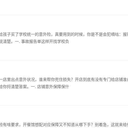
给孩子买了学校统一的意外险，真要用到的时候，你是不是会犯嘀咕：报
清楚。一. 事故报告单这样开找学校负
一店里出点意外状况，谁来帮你兜住损失？开店到底有没有专门给店铺准
你捋清楚答案。一. 店铺意外保障保什
险有啥要求，开餐馆想配对应保障又不知道从哪下手？别着急，这就来给