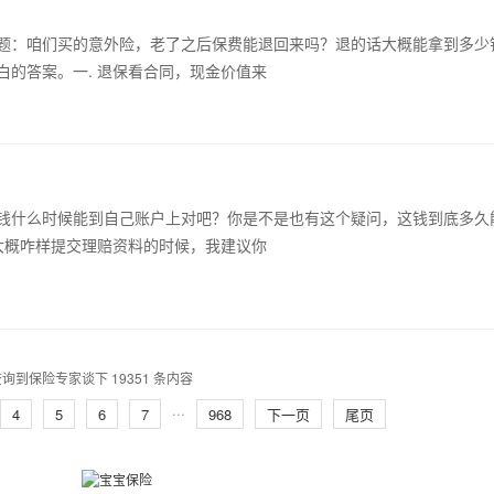
题：咱们买的意外险，老了之后保费能退回来吗？退的话大概能拿到多少
的答案。一. 退保看合同，现金价值来
钱什么时候能到自己账户上对吧？你是不是也有这个疑问，这钱到底多久
大概咋样提交理赔资料的时候，我建议你
询到保险专家谈下 19351 条内容
...
4
5
6
7
968
下一页
尾页