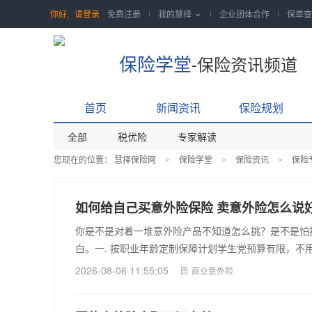
你好,
请登录
免费注册
我的慧择
企业团体合作
保单查

保险学堂
-保险资讯频道
首页
新闻资讯
保险规划
全部
税优险
专家解读
您现在的位置：
慧择保险网
保险学堂
保险资讯
保险
>
>
>
如何给自己买意外险保险 卖意外险怎么说
你是不是对着一堆意外险产品不知道怎么挑？是不是怕
白。一. 按职业年龄定制保障计划学生党预算有限，不
2026-08-06 11:55:05
商业意外险