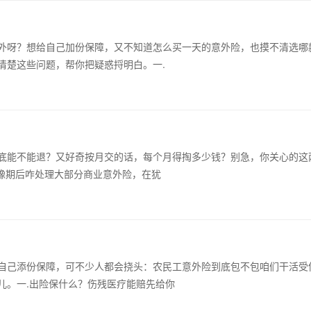
外呀？想给自己加份保障，又不知道怎么买一天的意外险，也摸不清选哪
清楚这些问题，帮你把疑惑捋明白。一.
底能不能退？又好奇按月交的话，每个月得掏多少钱？别急，你关心的这
犹豫期后咋处理大部分商业意外险，在犹
自己添份保障，可不少人都会挠头：农民工意外险到底包不包咱们干活受
儿。一.出险保什么？伤残医疗能赔先给你