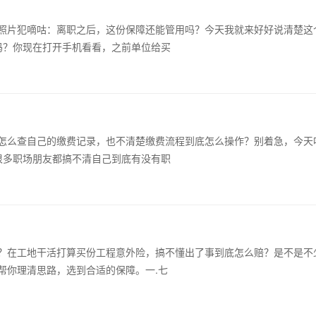
照片犯嘀咕：离职之后，这份保障还能管用吗？今天我就来好好说清楚这
吗？你现在打开手机看看，之前单位给买
怎么查自己的缴费记录，也不清楚缴费流程到底怎么操作？别着急，今天
很多职场朋友都搞不清自己到底有没有职
？在工地干活打算买份工程意外险，搞不懂出了事到底怎么赔？是不是不
帮你理清思路，选到合适的保障。一.七