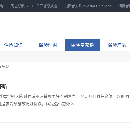
询
网址导航
公开信息披露
投资者关系 Investor Relations
消费者

保险知识
保险理财
保险专家谈
保险产品
专家谈
好听
推荐给别人的时候说不清楚哪里好？别着急，今天咱们就把这俩问题聊明
用追求高额身故伤残保额，优先选带意外医