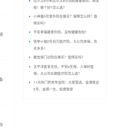
达尔文8号和达尔文8号领航版重疾险，获奖
啦！哪个好?怎么选？
小神童5号意外险在哪买？保障怎么样？值
得买吗？
平安孝福康意外险，没有健康告知！
销
铁甲小保2号百万医疗险，大公司承保，亮
点多多！
暖宝保门诊险在哪买？值得买吗？
太平洋医享无忧、平安e生保、人保好医
保，大公司长期医疗险怎么选？
备
11月热门养老年金险：大家慧选、金满意足
5号、金禧一生、如意致享
你