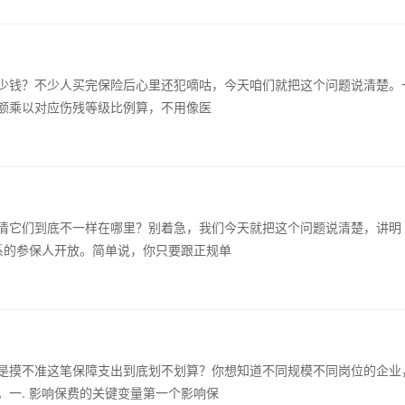
少钱？不少人买完保险后心里还犯嘀咕，今天咱们就把这个问题说清楚。
额乘以对应伤残等级比例算，不用像医
清它们到底不一样在哪里？别着急，我们今天就把这个问题说清楚，讲明
系的参保人开放。简单说，你只要跟正规单
是摸不准这笔保障支出到底划不划算？你想知道不同规模不同岗位的企业
一. 影响保费的关键变量第一个影响保