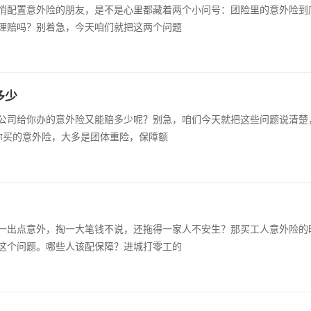
悄配置意外险的朋友，是不是心里都藏着两个小问号：团险里的意外险到
理赔吗？别着急，今天咱们就把这两个问题
多少
公司给你办的意外险又能赔多少呢？别急，咱们今天就把这些问题说清楚
你买的意外险，大多是团体重险，保障额
一出点意外，掏一大笔钱不说，还拖得一家人不安生？那买工人意外险的
这个问题。哪些人该配保障？进城打零工的