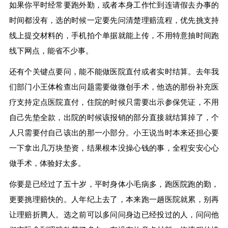
如果你平时经常要跑外勤，或者本身工作忙到连请假去办事的
时间都没有，选的时候一定要先问清楚理赔流程，优先挑支持
线上提交材料的，手机拍个单据就能上传，不用特意抽时间跑
线下网点，能省不少事。
还有个关键点要问，能不能做医院直付或者实时结算。去年我
们部门小王体检查出问题需要做微创手术，他选的那份补充医
疗支持定点医院直付，住院的时候只需要出示参保凭证，不用
自己先垫全款，出院的时候该报销的部分直接就结算掉了，个
人只需要付自己该出的那一小部分。小王说当时本来还担心要
一下拿出几万块垫资，结果根本没操心钱的事，全程安安心心
做手术，体验好太多。
你要是已经过了五十岁，平时身体小毛病多，跑医院跑的勤，
更要挑理赔快的。人年纪上去了，本来跑一趟医院就累，别再
让理赔折腾人。选之前可以多问问身边已经投过的人，问问他