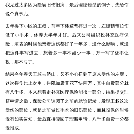
我见过太多因为隐瞒旧伤旧病，最后理赔碰壁的例子，先给你
说个真事儿。
去年楼下小区的王叔，前年下楼遛弯摔过一次，左腿韧带拉伤
做了小手术，休养大半年才好。后来公司组织投补充医疗保
险，填表的时候他想着这伤都好了一年多，没什么影响，就没
把这件事写进去，想着多一事不如少一事，万一写了还不让
投，那不亏了。
结果今年春天王叔去爬山，又不小心扭到了原来受伤的左腿，
这次损伤比上次重，住院加康复花了快两万，其中自费部分就
有八千多。本来想着走补充医疗保险能报一部分，结果提交理
赔申请之后，保险公司调阅了之前的就诊记录，发现王叔这次
受伤的部位，就是之前做过手术的旧伤部位，而且投保的时候
没有如实告知，最后直接驳回了理赔申请，八千多自费一分都
没报成。