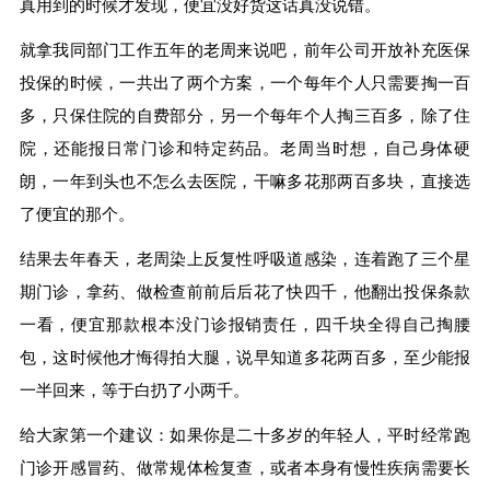
真用到的时候才发现，便宜没好货这话真没说错。
就拿我同部门工作五年的老周来说吧，前年公司开放补充医保
投保的时候，一共出了两个方案，一个每年个人只需要掏一百
多，只保住院的自费部分，另一个每年个人掏三百多，除了住
院，还能报日常门诊和特定药品。老周当时想，自己身体硬
朗，一年到头也不怎么去医院，干嘛多花那两百多块，直接选
了便宜的那个。
结果去年春天，老周染上反复性呼吸道感染，连着跑了三个星
期门诊，拿药、做检查前前后后花了快四千，他翻出投保条款
一看，便宜那款根本没门诊报销责任，四千块全得自己掏腰
包，这时候他才悔得拍大腿，说早知道多花两百多，至少能报
一半回来，等于白扔了小两千。
给大家第一个建议：如果你是二十多岁的年轻人，平时经常跑
门诊开感冒药、做常规体检复查，或者本身有慢性疾病需要长