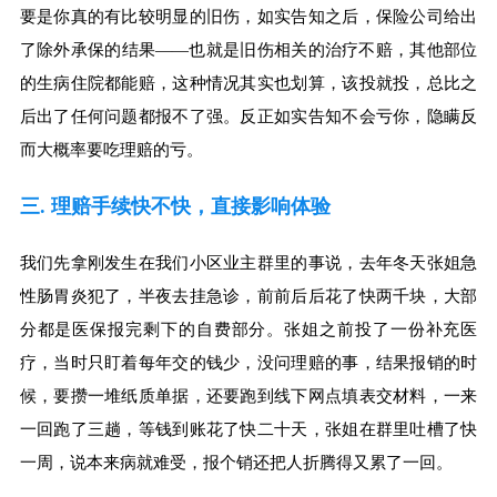
要是你真的有比较明显的旧伤，如实告知之后，保险公司给出
了除外承保的结果——也就是旧伤相关的治疗不赔，其他部位
的生病住院都能赔，这种情况其实也划算，该投就投，总比之
后出了任何问题都报不了强。反正如实告知不会亏你，隐瞒反
而大概率要吃理赔的亏。
三. 理赔手续快不快，直接影响体验
我们先拿刚发生在我们小区业主群里的事说，去年冬天张姐急
性肠胃炎犯了，半夜去挂急诊，前前后后花了快两千块，大部
分都是医保报完剩下的自费部分。张姐之前投了一份补充医
疗，当时只盯着每年交的钱少，没问理赔的事，结果报销的时
候，要攒一堆纸质单据，还要跑到线下网点填表交材料，一来
一回跑了三趟，等钱到账花了快二十天，张姐在群里吐槽了快
一周，说本来病就难受，报个销还把人折腾得又累了一回。