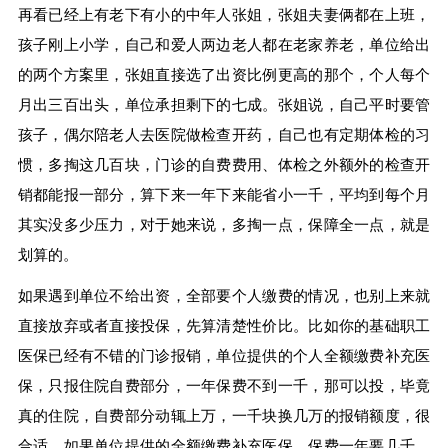
再看已经上有老下有小的中年人张姐，张姐夫妻俩都在上班，
孩子刚上小学，自己和爱人两边老人都在老家养老，单位给出
的两个方案里，张姐直接选了出资比例更高的那个，个人每个
月出三百出头，单位承担剩下的七成。张姐说，自己平时要管
孩子，偶尔陪老人去医院做检查开药，自己也有定期体检的习
惯，多掏这几百块，门诊的自费费用、体检之外额外的检查开
销都能报一部分，算下来一年下来能省小一千，平均到每个月
其实没多少压力，对于她来说，多掏一点，保障全一点，就是
划算的。
如果遇到单位不给出资，全部要个人缴费的情况，也别上来就
直接放弃或者直接投保，先算清楚性价比。比如你的基础职工
医保已经有不错的门诊报销，单位提供的个人全额缴费补充医
保，只报住院自费部分，一年保费不到一千，那可以投，毕竟
真的住院，自费部分动辄上万，一千块换几万的报销额度，很
合适。如果单位提供的全额缴费补充医保，保费一年要几千，