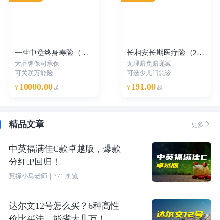
一生中意终身寿险（分红型）-年交
长相安长期医疗险（20年保证续保）—个人版
大品牌保司承保
无理赔免赔递减
可关联万能险
可选少儿门急诊
10000.00
191.00
¥
起
¥
起
精品文章

更多
中英福满佳C款卓越版，爆款
分红IP回归！
慧择小马老师
｜
771
浏览
达尔文12号怎么买？6种高性
价比买法，能省大几万！