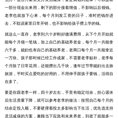
一部分现金出来用，剩下的部分接着增值，不影响以后领钱。
老李也就放下心来，每个月到发工资的日子，准时把钱存进
去，不耽误家里日常开销，也不影响给孩子攒上学的钱。
就这么一直存，老李到六十岁刚好缴满费用，从下个月开始就
能每个月领一笔钱，加上自己的基础养老金，每个月一共能拿
六千多，媳妇也有自己的基础养老，老两口每个月一共能拿近
一万块。孩子那时候已经工作成家，不需要老李贴补，老李每
个月除了日常花用，还能攒出几千块，逢年过节带媳妇出去旅
旅游，平时买点爱吃的好用的，不用伸手跟孩子要钱，活得自
在多了。
要是你跟老李一样，四十岁左右，手里有稳定结余，担心退休
后生活质量下降，就可以参考老李的做法：按照自己每个月的
结余定投入额，不要硬撑着投太多影响当下生活，优先选支持
灵活减保的方案，兼顾当下应急和未来养老，到老了就能多一