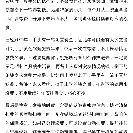
费就行，每年交的钱不多，不会给日常开支添负担，慢慢积累
就能攒下一笔养老钱。比如25岁的小周，每个月从工资里拿出
几百块缴费，分摊下来压力不大，等到退休也能攒够对应的额
度。
已经到中年，手头有一笔闲置资金，近几年可能会有大的支出
计划，那就选缩短缴费年限，或者一次性缴清，不用长期惦记
缴费的事。不过要提醒你，别把所有备用金都投进去，一定要
留足3到6个月的生活费，再留出来应对突发情况的钱，剩下的
闲钱拿来缴费才稳妥。比如四十岁的老王，手里有一笔闲置的
积蓄，留够了家人看病、孩子上学的钱之后，把剩下的钱用来
缴费，不用后续年年安排资金，省心不少。
最后要注意，缴费的时候一定要确认缴费账户信息，核对清楚
扣费的额度和扣费时间，别存错钱或者错过扣费时间，影响你
的保障权益。如果选分期缴费，可以设置自动扣费，提前往账
户里存够钱，避免因为忘记缴费断供。要是换了手机号码或者