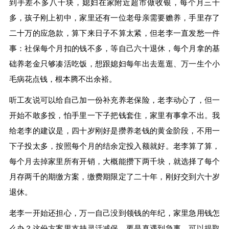
到手差不多八千块，媳妇在家附近超市做收银，每个月三千
多，孩子刚上初中，家里还有一位老母亲需要赡养，手里存了
二十万的应急款，算下来日子不算太紧，但老李一直发愁一件
事：社保每个月扣的钱不多，等自己六十退休，每个月拿的基
础养老金只够凑活吃饭，想跟媳妇每年出去逛逛、万一生个小
毛病花点钱，根本腾不出余裕。
听工友说可以给自己加一份补充养老保险，老李动心了，但一
开始不敢多投，怕手里一下子把钱套住，家里有事拿不出。我
给老李的建议是，四十岁刚好是攒养老钱的黄金阶段，不用一
下子投太多，按照每个月的结余定投入额就好。老李算了算，
每个月去掉家里所有开销，大概能攒下两千块，就选择了每个
月存两千的期缴方案，缴费期限定了二十年，刚好交到六十岁
退休。
老李一开始还担心，万一自己没到领钱的年纪，家里急用钱怎
么办？这份方案里支持灵活减保，要是真遇到急事，可以提取