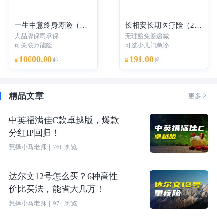
一生中意终身寿险（分红型）-年交
长相安长期医疗险（20年保证续保）—个人版
大品牌保司承保
无理赔免赔递减
可关联万能险
可选少儿门急诊
10000.00
191.00
¥
起
¥
起
精品文章

更多
中英福满佳C款卓越版，爆款
分红IP回归！
慧择小马老师
｜
760
浏览
达尔文12号怎么买？6种高性
价比买法，能省大几万！
慧择小马老师
｜
974
浏览