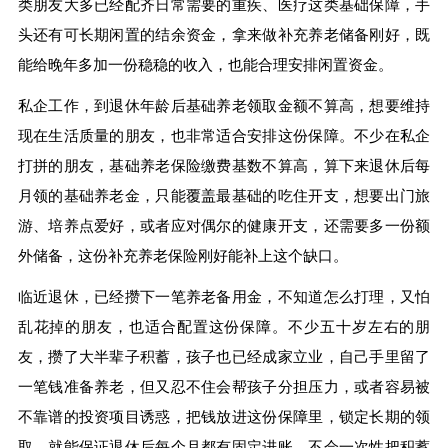
类朋友大多已经配齐日常需要的重疾、医疗这类基础保障，手
头还有可长期闲置的结余资金，拿来做补充养老储备刚好，既
能给晚年多加一份稳稳的收入，也能合理安排闲置资金。
私企工作，到退休年龄后基础养老领取金额不算高，想要维持
现在生活质量的朋友，也非常适合安排这份保障。不少在私企
打拼的朋友，基础养老保险缴费基数不算高，算下来退休后每
月领的基础养老金，只能覆盖最基础的吃住开支，想要出门旅
游、培养点爱好，或者应对偶尔的健康开支，还需要多一份额
外储备，这份补充养老保险刚好能补上这个缺口。
临近退休，已经攒下一笔养老备用金，不知道怎么打理，又怕
乱花掉的朋友，也适合配置这份保障。不少五十岁左右的朋
友，攒了大半辈子积蓄，孩子也已经成家立业，自己手里留了
一笔钱准备养老，但又忍不住会帮孩子分担压力，或者容易被
不靠谱的投资项目诱惑，把钱放进这份保障里，锁定长期的领
取，就能保证退休后每个月都有固定进账，不会一次性把积蓄