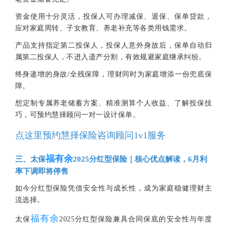
资金使用十分灵活，投保人可办理减保、退保、保单贷款，
应对家庭周转、子女教育、养老补充等各类用钱需求。
产品支持指定第二投保人，投保人意外身故后，保单自动归
属第二投保人，不进入遗产分割，有效规避家庭继承纠纷。
终身递增的身故/全残保障，理财同时为家庭增添一份兜底保
障。
想定制专属养老储蓄方案、精准测算个人收益、了解投保技
巧，可预约慧择顾问一对一设计保单。
点这里预约慧择保险咨询顾问1v1服务
福有余
三、太保
2025分红型保险｜核心优点解读，6月利
率下调即将停售
如今分红型保险凭借安全性与成长性，成为家庭稳健理财主
流选择。
福有余
太保
2025分红型保险兼具合同保底的安全性与年度