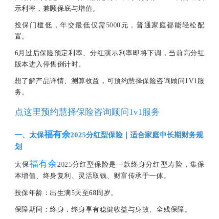
示利率，兼顾保底与增值。
投保门槛低，年交最低仅需5000元，普通家庭都能轻松配
置。
6月过后保险预定利率、分红演示利率即将下调，当前高分红
版本进入停售倒计时。
想了解产品详情、测算收益，可预约慧择保险咨询顾问1V1服
务。
点这里预约慧择保险咨询顾问1v1服务
福有余
一、太保
2025分红型保险｜适合家庭中长期财务规
划
福有余
太保
2025分红型保险是一款终身分红型寿险，集保
本增值、终身复利、灵活取钱、财富传承于一体。
投保年龄：出生满5天至68周岁。
保障期间：终身，终身享有稳健收益与身故、全残保障。