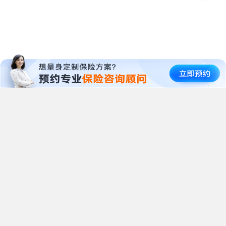
暖宝保3号少儿门急诊保险