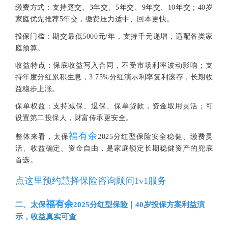
缴费方式：支持趸交、3年交、5年交、9年交、10年交；40岁
家庭优先推荐5年交，缴费压力适中、回本更快。
投保门槛：期交最低5000元/年，支持千元递增，适配各类家
庭预算。
收益特点：保底收益写入合同，不受市场利率波动影响；支
持年度分红累积生息，3.75%分红演示利率复利滚存，长期收
益稳步上涨。
保单权益：支持减保、退保、保单贷款，资金取用灵活；可
设置第二投保人，财富传承更安全。
福有余
整体来看，太保
2025分红型保险安全稳健、缴费灵
活、收益确定、资金自由，是家庭锁定长期稳健资产的兜底
首选。
点这里预约慧择保险咨询顾问1v1服务
福有余
二、太保
2025分红型保险｜40岁投保方案利益演
示，收益真实可查