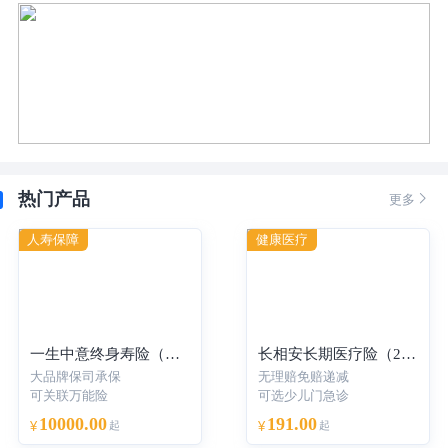
热门产品

更多
人寿保障
健康医疗
一生中意终身寿险（分红型）-年交
长相安长期医疗险（20年保证续保）—个人版
大品牌保司承保
无理赔免赔递减
可关联万能险
可选少儿门急诊
10000.00
191.00
¥
起
¥
起