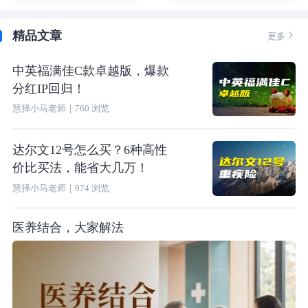
精品文章

更多
中英福满佳C款卓越版，爆款
分红IP回归！
慧择小马老师
｜
760
浏览
达尔文12号怎么买？6种高性
价比买法，能省大几万！
慧择小马老师
｜
974
浏览
医养结合，大家解法