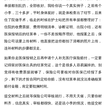
单据都别乱扔，全部收好。我给你说一个真实例子，之前有个
小李，三十多岁，平时身体挺好，就是体检查出了结节，后来
住了院做手术，临走的时候在护士站把所有单据都整理好了：
住院的收费票据、费用明细清单、诊断证明、出院小结，还有
医保报销后的结算单，一份不差按顺序理好。他报案之后，保
险公司说要上传材料，他直接把这些都拍了清晰的照片上传，
连补材料的步骤都没走。
如果你走医保报销之后再申请个人补充医疗保险赔付，一定要
记得留好医保出具的结算凭证，这个是很多人容易漏掉的。别
觉得有收费票据就够了，保险公司要核对你医保已经报了多
少，剩下的才按合同约定给你赔，没有结算单就没法准确核算
赔付金额，肯定要耽搁时间。
提交材料之后就等保险公司审核就行，不用天天催，只要你材
料齐，信息真实，审核都很快。还是说小李的情况，他提交材