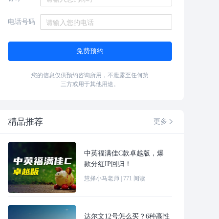
电话号码
免费预约
您的信息仅供预约咨询所用，不泄露至任何第
三方或用于其他用途。
精品推荐
更多

中英福满佳C款卓越版，爆
款分红IP回归！
慧择小马老师
|
771
阅读
达尔文12号怎么买？6种高性