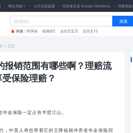
询
网址导航
公开信息披露
投资者关系 Investor Relations
消费者权

搜索
热搜：
快享福
福满佳C
达尔文宝贝
达尔文12
识
>
正文
险的报销范围有哪些啊？理赔流
享受保险理赔？
老年金保险一定占有半壁江山。
力，中英人寿也带着它的王牌福相伴养老年金保险回