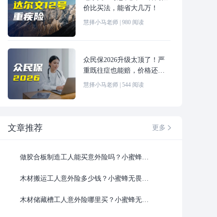
价比买法，能省大几万！
慧择小马老师
|
980
阅读
众民保2026升级太顶了！严
重既往症也能赔，价格还更
便宜！
慧择小马老师
|
544
阅读
文章推荐
更多

做胶合板制造工人能买意外险吗？小蜜蜂无畏版意外险1-6类都能买，慧择网投保入口
木材搬运工人意外险多少钱？小蜜蜂无畏版意外险1-6类全覆盖，慧择网投保入口
木材储藏槽工人意外险哪里买？小蜜蜂无畏版意外险也能投，慧择网投保入口