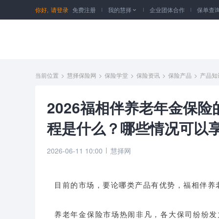
你好,
请登录
免费注册
我的慧择
企业团体合作
保单查

当前位置
>
慧择保险网
>
保险学堂
>
保险资讯
>
保险产品
>
产品知
2026福相伴养老年金保
程是什么？哪些情况可以
2026-06-11 10:00
慧择网
目前的市场，要论哪类产品有优势，福相伴养
养老年金保险市场热闹非凡，各大保司纷纷发