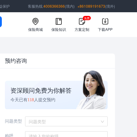
益保护
客服热线:
4006366366
(境内)
+861089191673
(境外)
免费
保险商城
保险知识
方案定制
下载APP
预约咨询
资深顾问免费为你解答
今天已有
118
人提交预约
问题类型
问题类型
称呼