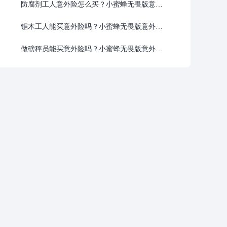
防腐剂工人意外险怎么买？小蜜蜂无畏版意外险1-6类职业可投，慧择网投保入口
锯木工人能买意外险吗？小蜜蜂无畏版意外险1-6类都能买，慧择网投保入口
做磅秤员能买意外险吗？小蜜蜂无畏版意外险1-6类全覆盖，慧择网投保入口