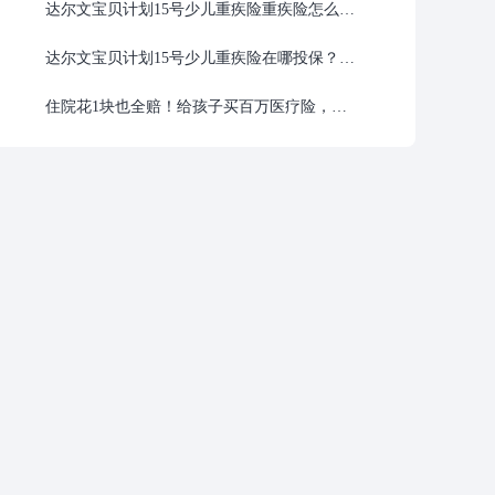
达尔文宝贝计划15号少儿重疾险重疾险怎么样？保障责任、理赔门槛和投保建议
达尔文宝贝计划15号少儿重疾险在哪投保？官方入口和投保流程一站通
住院花1块也全赔！给孩子买百万医疗险，最推荐它！