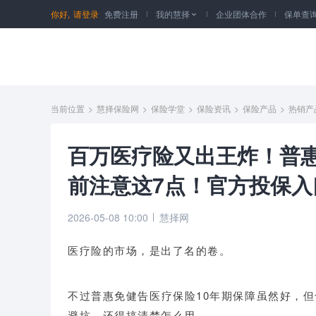
你好,
请登录
免费注册
我的慧择
企业团体合作
保单查

当前位置
>
慧择保险网
>
保险学堂
>
保险资讯
>
保险产品
>
热销产
百万医疗险又出王炸！普惠
前注意这7点！官方投保入
2026-05-08 10:00
慧择网
医疗险的市场，是出了名的卷。
不过普惠免健告医疗保险10年期保障虽然好，
避坑，还得搞清楚怎么用。