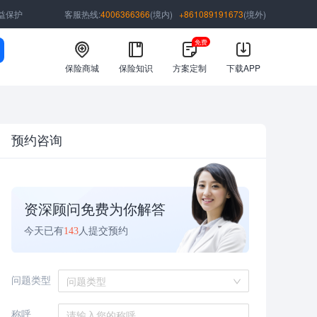
益保护
客服热线:
4006366366
(境内)
+861089191673
(境外)
免费
保险商城
保险知识
方案定制
下载APP
预约咨询
资深顾问免费为你解答
今天已有
143
人提交预约
问题类型
问题类型
称呼