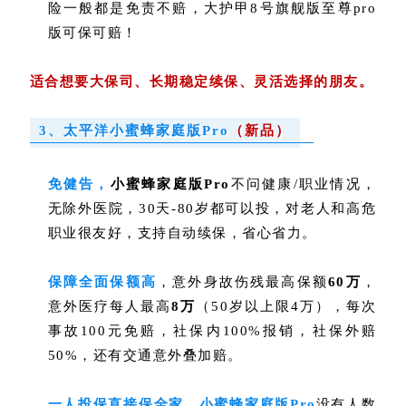
险一般都是免责不赔，大护甲8号旗舰版至尊pro
版可保可赔！
适合想要大保司、长期稳定续保、灵活选择的朋友。
3、太平洋小蜜蜂家庭版Pro
（新品）
免健告
，
小蜜蜂家庭版Pro
不问健康/职业情况，
无除外医院，30天-80岁都可以投，
对老人和高危
职业很友好，支持自动续保，省心省力。
保障全面保额高
，意外身故伤残最高保额
60万
，
意外医疗每人最高
8万
（50岁以上限4万），每次
事故100元免赔，
社保内100%报销，社保外赔
50%，还有交通意外叠加赔
。
一人投保直接保全家，小蜜蜂家庭版Pro
没有人数