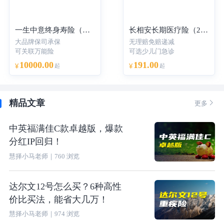
一生中意终身寿险（分红型）-年交
长相安长期医疗险（20年保证续保）—个人版
大品牌保司承保
无理赔免赔递减
可关联万能险
可选少儿门急诊
10000.00
191.00
¥
起
¥
起
精品文章

更多
中英福满佳C款卓越版，爆款
分红IP回归！
慧择小马老师
｜
760
浏览
达尔文12号怎么买？6种高性
价比买法，能省大几万！
慧择小马老师
｜
974
浏览