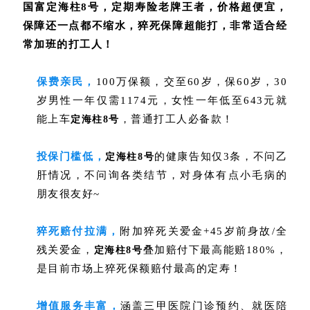
国富定海柱8号，定期寿险老牌王者，价格超便宜，
保障还一点都不缩水，猝死保障超能打，非常适合经
常加班的打工人！
保费亲民，
100万保额，交至60岁，保60岁，30
岁男性一年仅需1174元，女性一年低至643元就
能上车
，普通打工人必备款！
定海柱8号
投保门槛低，
的健康告知仅3条，不问乙
定海柱8号
肝情况，不问询各类结节，对身体有点小毛病的
朋友很友好~
猝死赔付拉满，
附加
猝死关爱金
+45岁前身故/全
残关爱金，
叠加赔付下最高能赔180%，
定海柱8号
是目前市场上猝死保额赔付最高的定寿！
增值服务丰富，
涵盖三甲医院门诊预约、就医陪