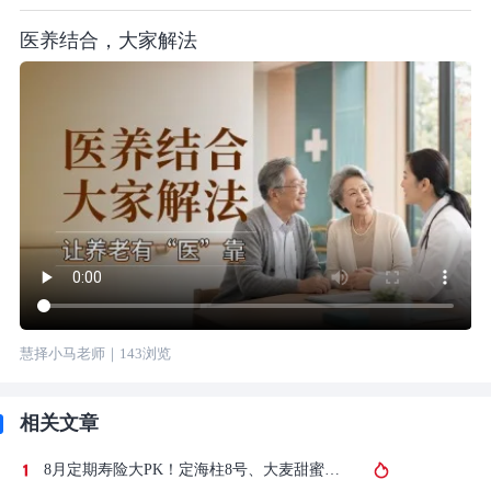
医养结合，大家解法
慧择小马老师
｜
143
浏览
相关文章
8月定期寿险大PK！定海柱8号、大麦甜蜜家2026A，对比擎天柱12号等，定期寿险哪款杠杆高？更值得买？（附投保入口