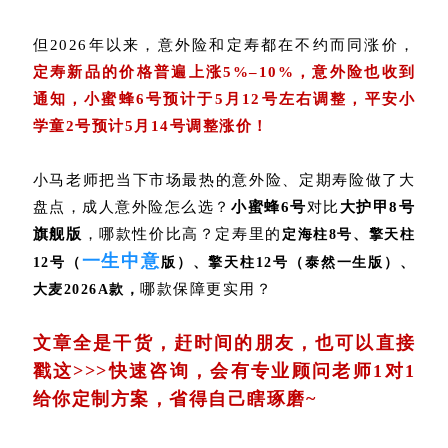
但2026年以来，意外险和定寿都在不约而同涨价，
定寿新品的价格普遍上涨5%–10%，意外险也收到
通知，
小蜜蜂6号
预计于5月12号左右调整，平安小
学童2号预计5月14号调整涨价！
小马老师把当下市场最热的意外险、定期寿险做了大
盘点，成人意外险怎么选？
小蜜蜂6号
对比
大护甲8号
旗舰版
，哪款性价比高？定寿里的
定海柱8号、擎天柱
一生中意
12号（
版）、擎天柱12号（泰然一生版）、
哪款保障更实用？
大麦2026A款，
文章全是干货，赶时间的朋友，也可以直接
戳这>>>
快速咨询，会有专业顾问老师1对1
给你定制方案，省得自己瞎琢磨~