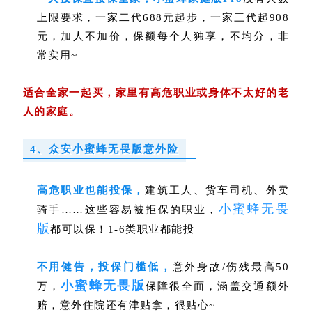
上限要求，一家二代688元起步，一家三代起908
元，
加人不加价，保额每个人独享，不均分，非
常实用~
适合全家一起买，家里有高危职业或身体不太好的老
人的家庭。
4、众安小蜜蜂
无畏版
意外险
高危职业也能投保，
建筑工人、货车司机、外卖
小蜜蜂无畏
骑手……这
些容易被拒保的职业，
版
都可以保！1-6类职业都能投
不用健告，投保门槛低，
意外身故/伤残最高50
小蜜蜂无畏版
万，
保障很全面，涵盖交通额外
赔，意外住院还有津贴拿
，很贴心~