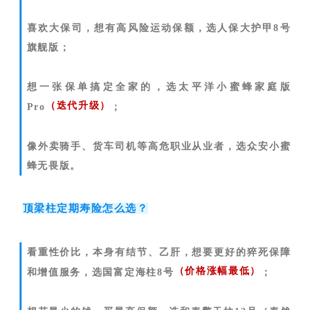
喜欢大保司，想有高风险运动保额，选人保大护甲8号
旗舰版；
想一张保单搞定全家的，选太平洋小蜜蜂家庭版
（迭代升级）
Pro
；
像外卖骑手、货车司机等高危职业从业者，选众安小蜜
蜂无畏版。
顶梁柱定期寿险怎么选？
看重性价比，本身有结节、乙肝，想要更好的猝死保障
（价格涨幅最低）
和增值服务，选国富定海柱8号
；