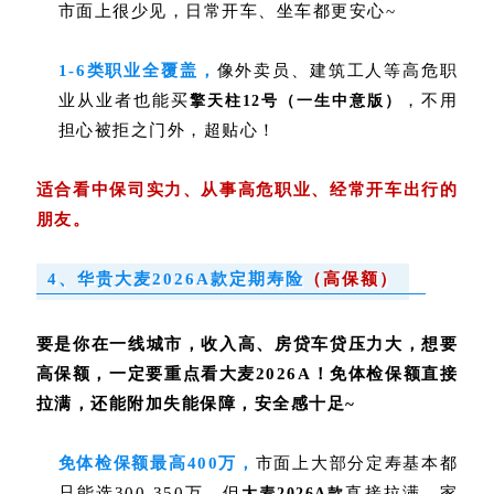
市面上很少见，日常开车、坐车都更安心~
1-6类职业全覆盖，
像外卖员、建筑工人等高危职
业从业者也能买
，不用
擎天柱12号（一生中意版）
担心被拒之门外，超贴心！
适合看中保司实力、从事高危职业、经常开车出行的
朋友。
4、华贵大麦2026A款定期寿险
（高保额）
要是你在一线城市，收入高、房贷车贷压力大，想要
高保额，一定要重点看大麦2026A！免体检保额直接
拉满，还能附加失能保障，安全感十足~
免体检保额最高400万，
市面上大部分定寿基本都
只能选300-350万，但
直接拉满，家
大麦2026A款