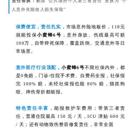
责任替换：
删除“公共场所个人第三者责任”更换为“个
人意外失能收入损失保险”
保费便宜，责任扎实，
市场意外险地板价，
118元
就能投保
小蜜蜂6号
，
意外身故、伤残最高可赔
100万，自带猝死保障，
覆盖跌倒、交通意外等日
常场景。
意外医疗行业顶配，
小蜜蜂6号
不限社保内外，都
是0免赔，
门诊/住院手术费、自费药全报，
社保报
完 100% 赔，未经社保报也能 80% 赔，
猫抓狗
咬、摔伤骨折都能报。
特色责任丰富，
能报
救护车费用；带第三者责
任，
普通住院最高 150 元 / 天，ICU 津贴 600 元
/ 天；还有动物致伤整容修复责任，非常全面