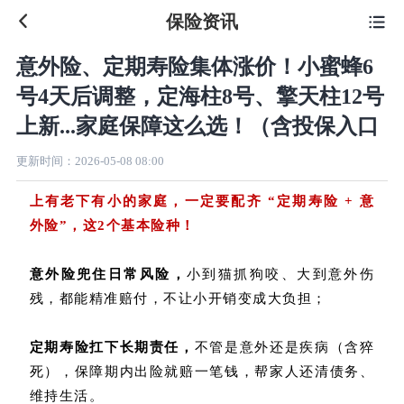
保险资讯

意外险、定期寿险集体涨价！小蜜蜂6
号4天后调整，定海柱8号、擎天柱12号
上新...家庭保障这么选！（含投保入口
更新时间：
2026-05-08 08:00
上有老下有小的家庭，一定要配齐 “定期寿险 + 意
外险”，这2个基本险种！
意外险兜住
日常风
险，
小到猫抓狗咬、大到意外伤
残，都能精准赔付，不让小开销变成大负担；
定期寿险扛下长期责任，
不管是意外还是疾病（含猝
死），保障期内出险就赔一笔钱，帮家人还清债务、
维持生活。