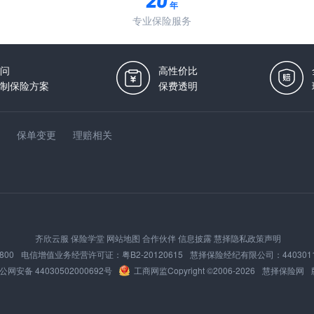
年
专业保险服务
问
高性价比
制保险方案
保费透明
保单变更
理赔相关
齐欣云服
保险学堂
网站地图
合作伙伴
信息披露
慧择隐私政策声明
800
电信增值业务经营许可证：
粤B2-20120615
慧择保险经纪有限公司：
440301
公网安备 44030502000692号
工商网监
Copyright ©2006-
2026
慧择保险网