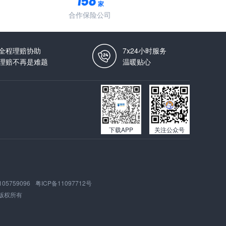
家
合作保险公司
全程理赔协助
7x24小时服务
理赔不再是难题
温暖贴心
下载APP
关注公众号
105759096
粤ICP备11097712号
版权所有