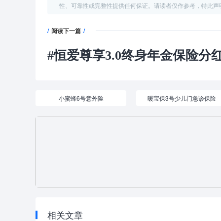
性、可靠性或完整性提供任何保证。请读者仅作参考，特此声
/
阅读下一篇
/
#
恒爱尊享3.0终身年金保险分红型
小蜜蜂6号意外险
暖宝保3号少儿门急诊保险
相关文章