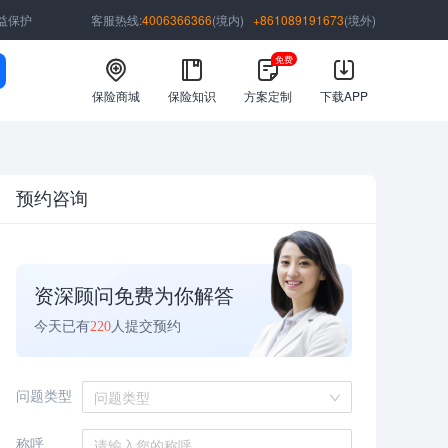
益保护
客服热线:
4006366366
(境内)
+861089191673
(境外)
免费
保险商城
保险知识
方案定制
下载APP
预约咨询
资深顾问免费为你解答
今天已有
220
人提交预约
问题类型
问题类型
称呼