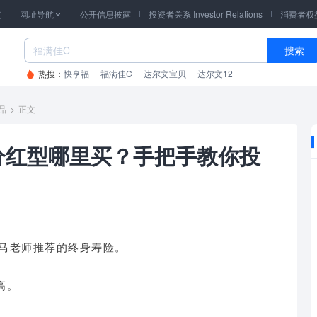
询
网址导航
公开信息披露
投资者关系 Investor Relations
消费者权

搜索
热搜：
快享福
福满佳C
达尔文宝贝
达尔文12
品
>
正文
分红型哪里买？手把手教你投
马老师推荐的终身寿险。
高。