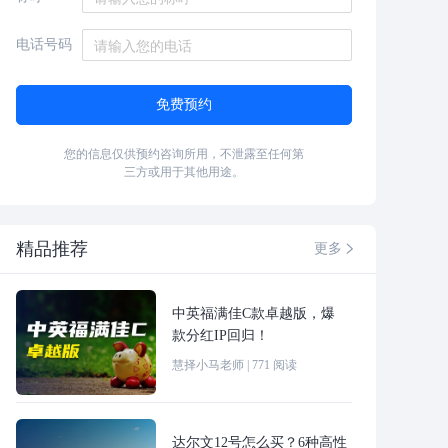
电话号码
免费预约
您的信息仅供预约咨询所用，不泄露至任何第
三方或用于其他用途。
精品推荐
更多

中英福满佳C款卓越版，爆
款分红IP回归！
慧择小马老师
|
771
阅读
达尔文12号怎么买？6种高性