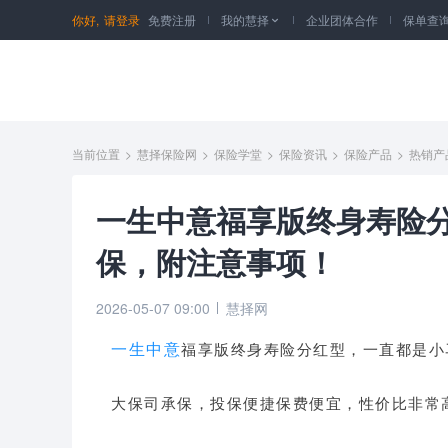
你好,
请登录
免费注册
我的慧择
企业团体合作
保单查

当前位置
>
慧择保险网
>
保险学堂
>
保险资讯
>
保险产品
>
热销产
一生中意福享版终身寿险
保，附注意事项！
2026-05-07 09:00
慧择网
一生中意
福享版终身寿险分红型
，一直都是小
大保司承保，投保便捷保费便宜，性价比非常