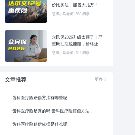
价比买法，能省大几万！
慧择小马老师
|
980
阅读
众民保2026升级太顶了！严
重既往症也能赔，价格还更
便宜！
慧择小马老师
|
544
阅读
文章推荐
更多

齿科医疗险赔偿方法有哪些呢
齿科医疗险是真的吗 齿科医疗险赔偿方法最新
齿科医疗险赔偿依据是什么呢