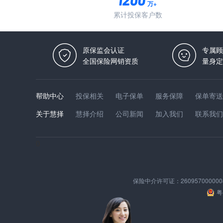
万+
累计投保客户数
原保监会认证
专属顾
全国保险网销资质
量身定
帮助中心
投保相关
电子保单
服务保障
保单寄送
关于慧择
慧择介绍
公司新闻
加入我们
联系我们
0
保险中介许可证：
260957000000
粤