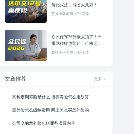
价比买法，能省大几万！
慧择小马老师
|
974
阅读
众民保2026升级太顶了！严
重既往症也能赔，价格还更
便宜！
慧择小马老师
|
543
阅读
文章推荐
更多

高龄定期寿险是什么 增额寿险怎么用划算
意外险怎么缴纳费用 网上怎么买意外险的
公司交的意外险包括哪些项目内容