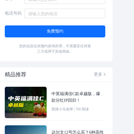
电话号码
免费预约
您的信息仅供预约咨询所用，不泄露至任何第
三方或用于其他用途。
精品推荐
更多

中英福满佳C款卓越版，爆
款分红IP回归！
慧择小马老师
|
760
阅读
达尔文12号怎么买？6种高性