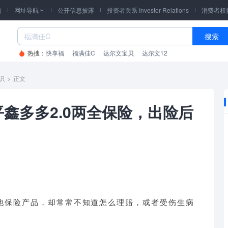
询
网址导航
公开信息披露
投资者关系 Investor Relations
消费者权

搜索
热搜：
快享福
福满佳C
达尔文宝贝
达尔文12
识
>
正文
鑫多多2.0两全保险，出险后
他保险产品，却常常不知道怎么理赔，或者受伤生病