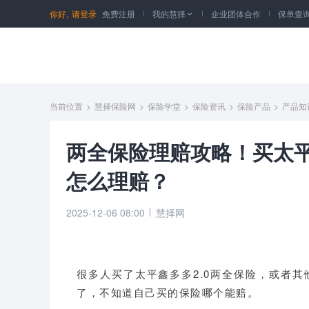
你好,
请登录
免费注册
我的慧择
企业团体合作
保单查

当前位置
>
慧择保险网
>
保险学堂
>
保险资讯
>
保险产品
>
产品知
两全保险理赔攻略！买太平
怎么理赔？
2025-12-06 08:00
慧择网
很多人买
了
太平鑫多多2.0两全保险
，或者
其
了，不知道自己买的保险哪个能赔。