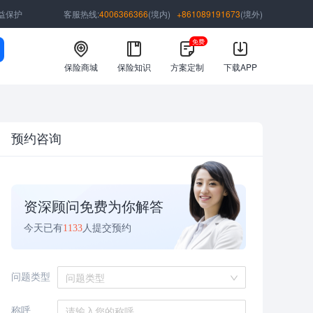
益保护
客服热线:
4006366366
(境内)
+861089191673
(境外)
免费
保险商城
保险知识
方案定制
下载APP
预约咨询
资深顾问免费为你解答
今天已有
1133
人提交预约
问题类型
问题类型
称呼