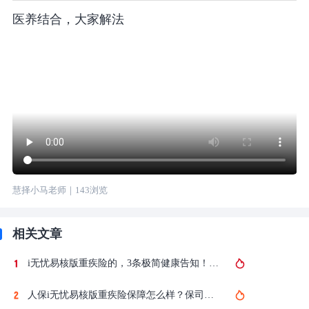
医养结合，大家解法
慧择小马老师
｜
143
浏览
相关文章
i无忧易核版重疾险的，3条极简健康告知！保障优势有？保险公司实力？附官方投保入口
人保i无忧易核版重疾险保障怎么样？保司、优点、价格、怎么买详细介绍！值得买吗？