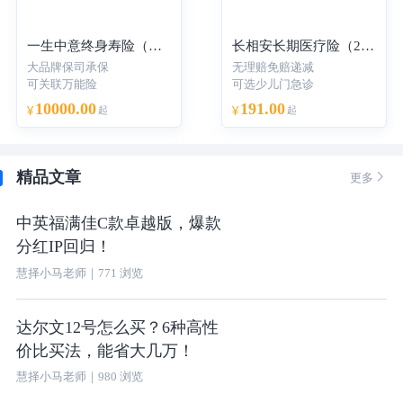
一生中意终身寿险（分红型）-年交
长相安长期医疗险（20年保证续保）—个人版
大品牌保司承保
无理赔免赔递减
可关联万能险
可选少儿门急诊
10000.00
191.00
¥
起
¥
起
精品文章

更多
中英福满佳C款卓越版，爆款
分红IP回归！
慧择小马老师
｜
771
浏览
达尔文12号怎么买？6种高性
价比买法，能省大几万！
慧择小马老师
｜
980
浏览