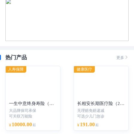
热门产品

更多
人寿保障
健康医疗
一生中意终身寿险（分红型）-年交
长相安长期医疗险（20年保证续保）—个人版
大品牌保司承保
无理赔免赔递减
可关联万能险
可选少儿门急诊
10000.00
191.00
¥
起
¥
起