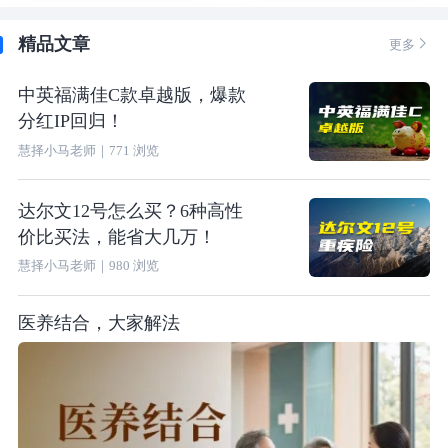
精品文章

更多
中英福满佳C款卓越版，爆款
分红IP回归！
慧择小马老师
｜
771
浏览
达尔文12号怎么买？6种高性
价比买法，能省大几万！
慧择小马老师
｜
980
浏览
医养结合，大家解法