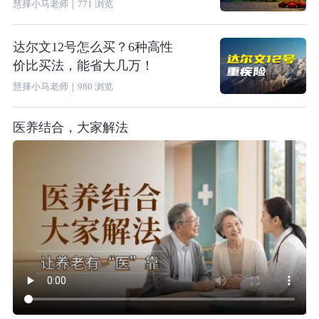
慧择小马老师
｜
771
浏览
达尔文12号怎么买？6种高性
价比买法，能省大几万！
慧择小马老师
｜
980
浏览
医养结合，大家解法