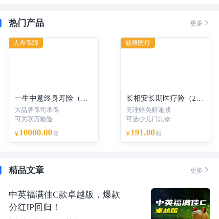
热门产品

更多
人寿保障
健康医疗
一生中意终身寿险（分红型）-年交
长相安长期医疗险（20年保证续保）—个人版
大品牌保司承保
无理赔免赔递减
可关联万能险
可选少儿门急诊
10000.00
191.00
¥
起
¥
起
精品文章

更多
中英福满佳C款卓越版，爆款
分红IP回归！