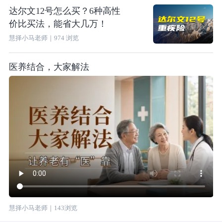
达尔文12号怎么买？6种高性
价比买法，能省大几万！
慧择小马老师
｜
974
浏览
医养结合，大家解法
慧择小马老师
｜
143
浏览