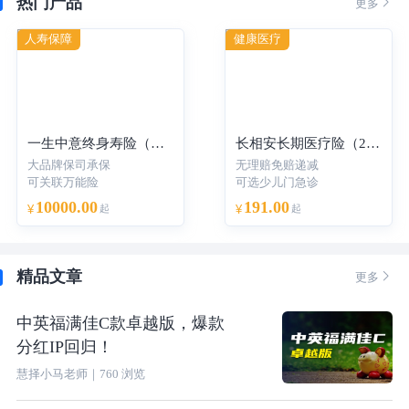
热门产品

更多
人寿保障
健康医疗
一生中意终身寿险（分红型）-年交
长相安长期医疗险（20年保证续保）—个人版
大品牌保司承保
无理赔免赔递减
可关联万能险
可选少儿门急诊
10000.00
191.00
¥
起
¥
起
精品文章

更多
中英福满佳C款卓越版，爆款
分红IP回归！
慧择小马老师
｜
760
浏览