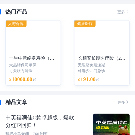
热门产品

更多
人寿保障
健康医疗
一生中意终身寿险（分红型）-年交
长相安长期医疗险（20年保证续保）—个人版
大品牌保司承保
无理赔免赔递减
可关联万能险
可选少儿门急诊
10000.00
191.00
¥
起
¥
起
精品文章

更多
中英福满佳C款卓越版，爆款
分红IP回归！
慧择小马老师
｜
760
浏览