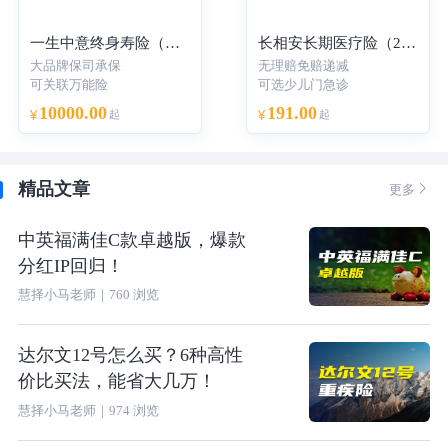
一生中意终身寿险（分红型）-年交
长相安长期医疗险（20年保证续保）—个人版
大品牌保司承保
无理赔免赔递减
可关联万能险
可选少儿门急诊
10000.00
191.00
¥
起
¥
起
精品文章

更多
中英福满佳C款卓越版，爆款
分红IP回归！
慧择小马老师
｜
760
浏览
达尔文12号怎么买？6种高性
价比买法，能省大几万！
慧择小马老师
｜
974
浏览