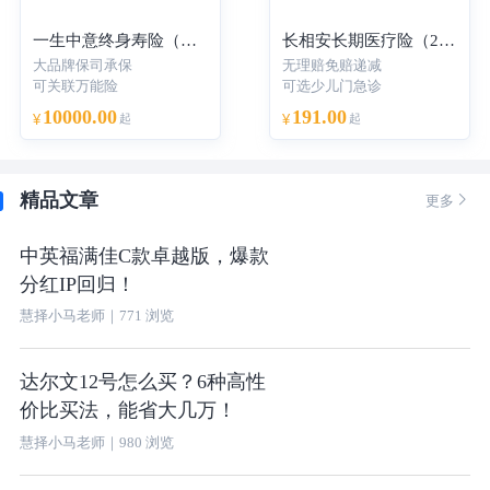
一生中意终身寿险（分红型）-年交
长相安长期医疗险（20年保证续保）—个人版
大品牌保司承保
无理赔免赔递减
可关联万能险
可选少儿门急诊
10000.00
191.00
¥
起
¥
起
精品文章

更多
中英福满佳C款卓越版，爆款
分红IP回归！
慧择小马老师
｜
771
浏览
达尔文12号怎么买？6种高性
价比买法，能省大几万！
慧择小马老师
｜
980
浏览