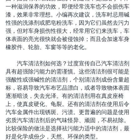
一种滋润保养的功效，即便经常洗车也不会损伤车
漆，效果非常理想。小编再次建议，洗车时忌用碱
性强的洗涤剂或肥皂粉洗车，因为它们虽然去污力
强，但对车身损伤性很大，经常用它们来洗车，车
体表面的亮光很快就会被侵蚀掉；而且会加速车身
橡胶件、轮胎、车窗等等的老化。
汽车清洁剂如何选？过度宣传自己汽车清洁剂
具有超强除污能力的需谨慎。这些清洁剂很可能是
强酸性或强碱性的清洁剂，个别清洁剂成份含量超
标，容易导致汽车布艺品漂白，或者导致物体表面
逐渐暗淡，失去光泽。有的清洁剂用在真皮座椅
上，使真皮硬化、龟裂。还有的清洁剂在使用后令
汽车金属件出现锈斑、污渍。更普遍的问题是使用
劣质汽车清洁剂后的气味怪异、顽固，不易祛除。
比较保险的做法是选择祛污能力适中的清洁剂，最
好是化学成份少，天然、环保的类型。