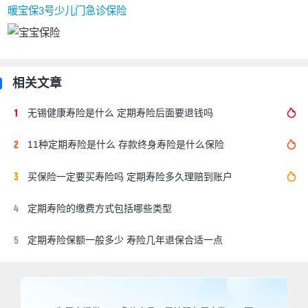
小，保单价值由现金价值体现，现金价值随着时间推
暖宝保3号少儿门急诊保险
移也会逐渐升高，保障期间，可通过部分减保来取
现。
3、保费
相关文章
无锡健康寿险是什么 定期寿险后面要退钱吗
市面上保终身终身寿险，其每年保费一般是保至60岁
定期寿险每年保费的10倍以上。
11种定期寿险是什么 存款终身寿险是什么保险
买保险一定要买寿险吗 定期寿险多久理赔到账户
跟定额寿险不同，增额终身寿险一般是用保费算保额
的，而且不以身故保障为重点，功能更侧重于财富规
定期寿险的缴费方式包括哪些类型
划，想规划多少资金，就投入多少。
定期寿险保额一般多少 寿险几年退保合适一点