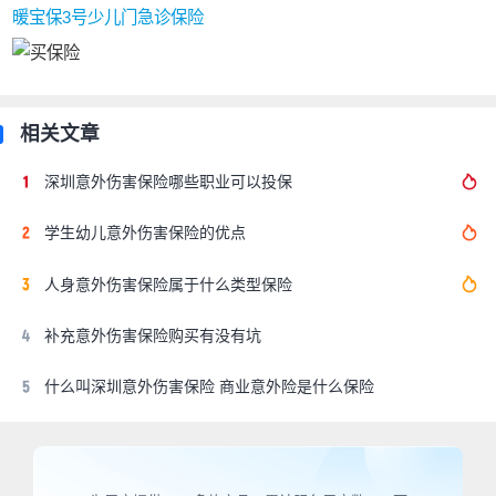
暖宝保3号少儿门急诊保险
理、支付工作；（二）负责职工基本医疗、工伤、生
育保险、大病救助医疗保险、国家公务员医疗补助待
遇的审核、支付工作；（三）负责职工基本医疗保险
个人帐户的建立和管理工作；（四）负责与定点医疗
相关文章
机构和定点零售药典签定服务协议，并对其执行协议
情况进行管理、检查和考核
深圳意外伤害保险哪些职业可以投保
持本人身份证或社保卡号直接到南京市医疗保险事务
学生幼儿意外伤害保险的优点
管理中心医疗保险处查询
南京市医疗保险结算中心
人身意外伤害保险属于什么类型保险
地址：南京市水西门大街97-1号
补充意外伤害保险购买有没有坑
邮编：210000
什么叫深圳意外伤害保险 商业意外险是什么保险
电话：025-86590700 86590776 86590798、
86590790（综合科）