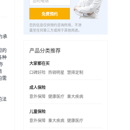
免费预约
您的信息仅供预约咨询所用，不泄
露至任何第三方或用于其他用途。
为承
产品分类推荐
担的
各种
大家都在买
亦
旅
口碑好险
热销明星
慧择定制
均需
成人保险
意外保障
健康医疗
重大疾病
的法
儿童保险
意外保障
重大疾病
健康医疗