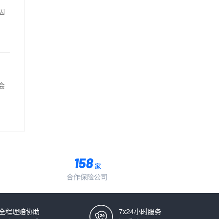
因
会
家
合作保险公司
全程理赔协助
7x24小时服务