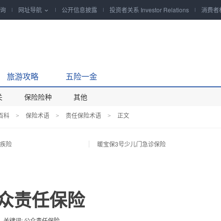
询
网址导航
公开信息披露
投资者关系 Investor Relations
消费者

旅游攻略
五险一金
关
保险险种
其他
百科
保险术语
责任保险术语
正文
>
>
>
重疾险
暖宝保3号少儿门急诊保险
众责任保险
关键词: 公众责任保险