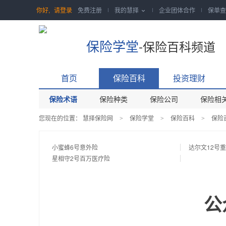
你好,
请登录
免费注册
我的慧择
企业团体合作
保单查

保险学堂
-保险百科频道
首页
保险百科
投资理财
保险术语
保险种类
保险公司
保险相
您现在的位置：
慧择保险网
保险学堂
保险百科
保险
>
>
>
小蜜蜂6号意外险
达尔文12号
星相守2号百万医疗险
公