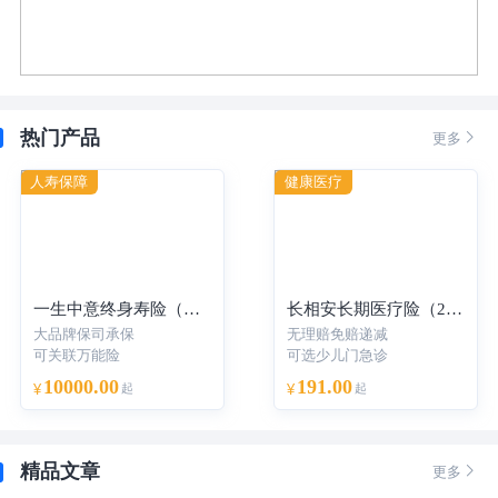
热门产品

更多
人寿保障
健康医疗
一生中意终身寿险（分红型）-年交
长相安长期医疗险（20年保证续保）—个人版
大品牌保司承保
无理赔免赔递减
可关联万能险
可选少儿门急诊
10000.00
191.00
¥
起
¥
起
精品文章

更多