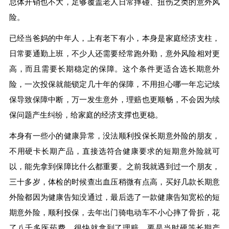
总体开销也不大，足够覆盖老人日常摔碰、扭伤之类的意外风
险。
已经当爸妈的中年人，上有老下有小，本身是家庭经济支柱，
日常要通勤上班，不少人还需要经常跑外勤，意外风险相对更
高，而且需要长期稳定的保障。这个条件更适合选长期意外
险，一次投保就能锁定几十年的保障，不用担心哪一年忘记续
保导致保障中断，万一发生意外，理赔也更顺畅，不会因为续
保问题产生纠纷，给家庭的经济支撑也更稳。
本身有一些小的健康异常，没法顺利投保长期意外险的朋友，
不用硬卡长期产品，直接选符合健康要求的短期意外险就可
以，能先拿到保障比什么都重要。之前我就遇到过一个朋友，
三十多岁，体检的时候查出血压稍微有点高，买好几款长期意
外险都因为健康告知没通过，最后选了一款健康告知宽松的短
期意外险，顺利投保，去年出门骑电动车不小心摔了骨折，花
了八千多医药费，很快就拿到了理赔，要是当时硬等长期产