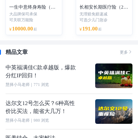
一生中意终身寿险（分红型）-年交
长相安长期医疗险（20年保证续保）—个人版
大品牌保司承保
无理赔免赔递减
可关联万能险
可选少儿门急诊
10000.00
191.00
¥
起
¥
起
精品文章

更多
中英福满佳C款卓越版，爆款
分红IP回归！
慧择小马老师
｜
771
浏览
达尔文12号怎么买？6种高性
价比买法，能省大几万！
慧择小马老师
｜
980
浏览