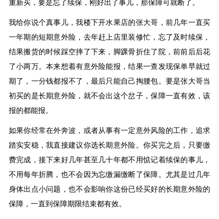
重新买，要是忘了续保，刚好出了事儿，那保障可就断了。
我给你说个真事儿，我楼下开水果店的张大哥，前几年一直买
一年期的短期意外险，去年赶上店里装修忙，忘了及时续保，
结果搬货的时候踩空摔了下来，脚踝骨折住了院，前前后后花
了小两万。本来想着有意外险能报，结果一查发现保单早就过
期了，一分钱都报不了，最后只能自己掏腰包。要是张大哥当
初买的是长期意外险，就不会出这个岔子，保障一直有效，该
报的都能报。
如果你经常在外奔波，或者从事有一定意外风险的工作，追求
踏实安稳，我直接建议你选长期意外险。你买完之后，只要缴
费完成，接下来好几年甚至几十年都不用惦记着续保的事儿，
不用每年折腾，也不会因为忘缴漏缴断了保障。尤其是过几年
身体出点小问题，也不会影响你这份已经买好的长期意外险的
保障，一直到保障期限结束都有效。