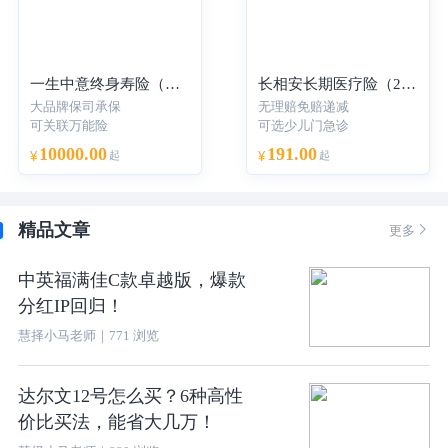
一生中意终身寿险（分红型）-年交
长相安长期医疗险（20年保证续保）—个人版
大品牌保司承保
无理赔免赔递减
可关联万能险
可选少儿门急诊
10000.00
191.00
¥
起
¥
起
精品文章

更多
中英福满佳C款卓越版，爆款
分红IP回归！
慧择小马老师
｜
771
浏览
达尔文12号怎么买？6种高性
价比买法，能省大几万！