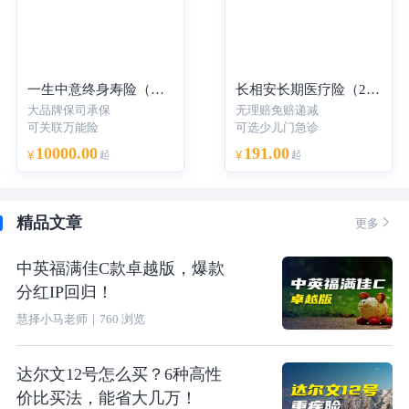
一生中意终身寿险（分红型）-年交
长相安长期医疗险（20年保证续保）—个人版
大品牌保司承保
无理赔免赔递减
可关联万能险
可选少儿门急诊
10000.00
191.00
¥
起
¥
起
精品文章

更多
中英福满佳C款卓越版，爆款
分红IP回归！
慧择小马老师
｜
760
浏览
达尔文12号怎么买？6种高性
价比买法，能省大几万！