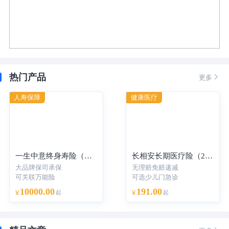
热门产品

更多
人寿保障
健康医疗
一生中意终身寿险（分红型）-年交
长相安长期医疗险（20年保证续保）—个人版
大品牌保司承保
无理赔免赔递减
可关联万能险
可选少儿门急诊
10000.00
191.00
¥
起
¥
起