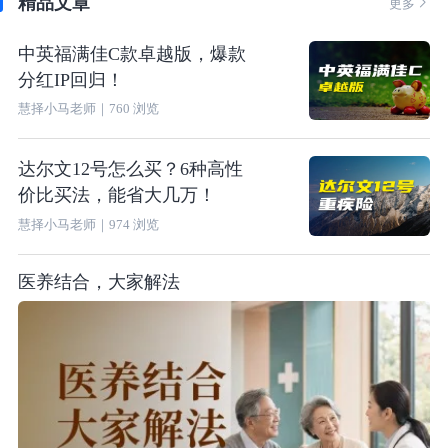
精品文章

更多
中英福满佳C款卓越版，爆款
分红IP回归！
慧择小马老师
｜
760
浏览
达尔文12号怎么买？6种高性
价比买法，能省大几万！
慧择小马老师
｜
974
浏览
医养结合，大家解法