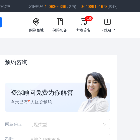
益保护
客服热线:
4006366366
(境内)
+861089191673
(境外)
免费
保险商城
保险知识
方案定制
下载APP
预约咨询
资深顾问免费为你解答
今天已有
5
人提交预约
问题类型
问题类型
称呼