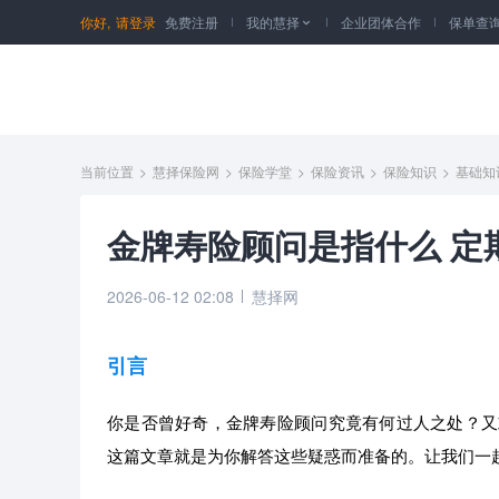
你好,
请登录
免费注册
我的慧择
企业团体合作
保单查

当前位置
>
慧择保险网
>
保险学堂
>
保险资讯
>
保险知识
>
基础知
金牌寿险顾问是指什么 定
2026-06-12 02:08
慧择网
引言
你是否曾好奇，金牌寿险顾问究竟有何过人之处？又
这篇文章就是为你解答这些疑惑而准备的。让我们一