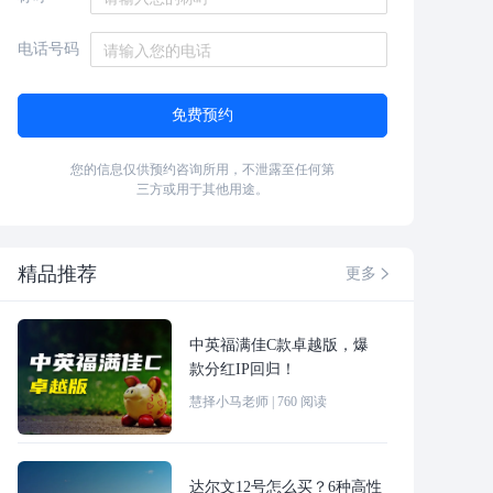
电话号码
免费预约
您的信息仅供预约咨询所用，不泄露至任何第
三方或用于其他用途。
精品推荐
更多

中英福满佳C款卓越版，爆
款分红IP回归！
慧择小马老师
|
760
阅读
达尔文12号怎么买？6种高性