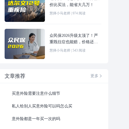
价比买法，能省大几万！
慧择小马老师
|
974
阅读
众民保2026升级太顶了！严
重既往症也能赔，价格还更
便宜！
慧择小马老师
|
543
阅读
文章推荐
更多

买意外险需要注意什么细节
私人给别人买意外险可以吗怎么买
意外险都是一年买一次的吗