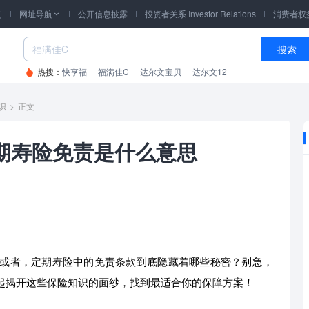
询
网址导航
公开信息披露
投资者关系 Investor Relations
消费者权

搜索
热搜：
快享福
福满佳C
达尔文宝贝
达尔文12
识
>
正文
期寿险免责是什么意思
或者，定期寿险中的免责条款到底隐藏着哪些秘密？别急，
起揭开这些保险知识的面纱，找到最适合你的保障方案！