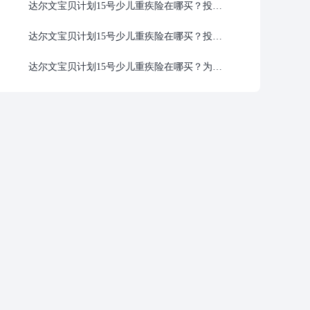
达尔文宝贝计划15号少儿重疾险在哪买？投保入口、投保流程和避坑建议一次说清
达尔文宝贝计划15号少儿重疾险在哪买？投保入口实测：这个渠道最靠谱
达尔文宝贝计划15号少儿重疾险在哪买？为什么大多数家长选择官方入口投保？