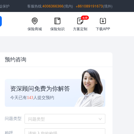
益保护
客服热线:
4006366366
(境内)
+861089191673
(境外)
免费
保险商城
保险知识
方案定制
下载APP
预约咨询
资深顾问免费为你解答
今天已有
143
人提交预约
问题类型
问题类型
称呼