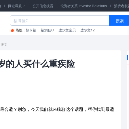
询
网址导航
公开信息披露
投资者关系 Investor Relations
消费者权

搜索
热搜：
快享福
福满佳C
达尔文宝贝
达尔文12
正文
0岁的人买什么重疾险
险最合适？别急，今天我们就来聊聊这个话题，帮你找到最适