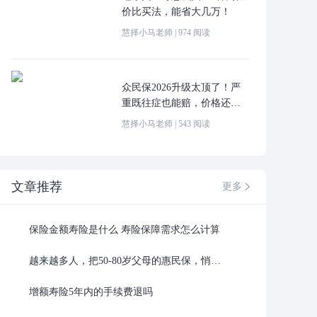
价比买法，能省大几万！
慧择小马老师
|
974
阅读
众民保2026升级太顶了！严
重既往症也能赔，价格还更
便宜！
慧择小马老师
|
543
阅读
文章推荐
更多

保险金额寿险是什么 寿险保障需求怎么计算
越来越多人，把50-80岁父母的惠民保，悄悄换成了这种......
增额寿险5年内的手续费退吗