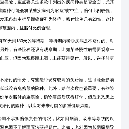
买重疾险，重点要关注条款中列出的疾病种类是否全面，尤其
险种可能会将某些疾病列为‘轻症’或‘中症’，赔付比例较低，
发现条款中把早期癌症列为轻症，赔付比例只有20%，这让
障范围内，且赔付比例合理。
90天到180天的等待期，等待期内确诊疾病是不赔付的。对
。另外，有些险种还设有观察期，比如某些慢性病需要观察一
血压，但因为观察期未满，未能获得赔付。所以，选择时尽
不赔付的部分，有些险种设有较高的免赔额，这可能会影响
较低或没有免赔额的险种。此外，赔付次数也很重要，有些险
份单次赔付的重疾险，确诊癌症后获得赔付，但后来又患上
次赔付的险种，以应对未来可能的多重健康风险。
公司不承担赔偿责任的情况，比如因酗酒、吸毒等导致的疾
，避免因不了解而无法获得赔付。比如，老刘因为长期吸烟导