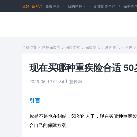
你好,
请登录
免费注册
我的慧择
企业团体合作
保单查

当前位置
>
慧择保险网
>
保险学堂
>
保险资讯
>
新闻资讯
>
事件
>
现在买哪种重疾险合适 5
2026-06-12 01:34
慧择网
引言
你是不是也在纠结，50岁的人了，现在买哪种重疾
合自己的保障方案。