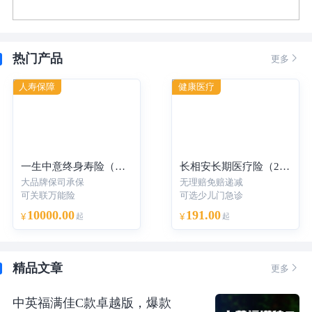
热门产品

更多
人寿保障
健康医疗
一生中意终身寿险（分红型）-年交
长相安长期医疗险（20年保证续保）—个人版
大品牌保司承保
无理赔免赔递减
可关联万能险
可选少儿门急诊
10000.00
191.00
¥
起
¥
起
精品文章

更多
中英福满佳C款卓越版，爆款