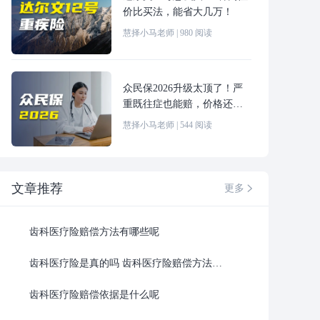
价比买法，能省大几万！
慧择小马老师
|
980
阅读
众民保2026升级太顶了！严
重既往症也能赔，价格还更
便宜！
慧择小马老师
|
544
阅读
文章推荐
更多

齿科医疗险赔偿方法有哪些呢
齿科医疗险是真的吗 齿科医疗险赔偿方法最新
齿科医疗险赔偿依据是什么呢