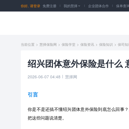
你好,
请登录
免费注册
我的慧择
企业团体合作
保单查

当前位置
>
慧择保险网
>
保险学堂
>
保险资讯
>
保险知识
>
保司知
绍兴团体意外保险是什么 
2026-06-07 04:48
慧择网
引言
你是不是还搞不懂绍兴团体意外保险到底怎么回事？
把这些问题说清楚。