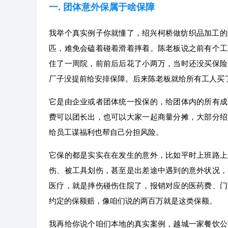
一. 团体意外保属于啥保障
我举个真实例子你就懂了，绍兴柯桥做纺织品加工的
匹，难免会磕着碰着滑着摔着。陈老板说之前有个工
住了一周院，前前后后花了小两万，当时还没买保险
厂子没提前给安排保障。后来陈老板就给所有工人买
它是由企业或者团体统一投保的，给团体内的所有成
费可以团长出，也可以大家一起商量分摊，大部分绍
给员工谋福利也帮自己分担风险。
它保的都是实实在在发生的意外，比如平时上班路上
伤、被工具划伤，甚至是出差途中遇到的意外状况，
医疗，就是摔伤碰伤住院了，报销对应的医药费、门
约定的保额赔，像咱们说的两百万就是这类保额。
我再给你说个咱们本地的真实案例，越城一家餐饮公