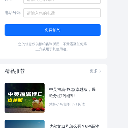
电话号码
免费预约
您的信息仅供预约咨询所用，不泄露至任何第
三方或用于其他用途。
精品推荐
更多

中英福满佳C款卓越版，爆
款分红IP回归！
慧择小马老师
|
771
阅读
达尔文12号怎么买？6种高性