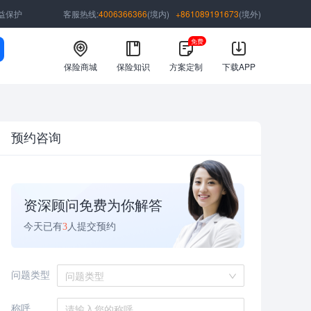
益保护
客服热线:
4006366366
(境内)
+861089191673
(境外)
免费
保险商城
保险知识
方案定制
下载APP
预约咨询
资深顾问免费为你解答
今天已有
3
人提交预约
问题类型
问题类型
称呼