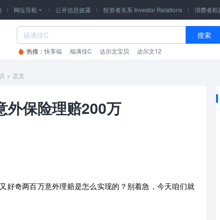
询
网址导航
公开信息披露
投资者关系 Investor Relations
消费者权

搜索
热搜：
快享福
福满佳C
达尔文宝贝
达尔文12
识
>
正文
意外保险理赔200万
又好奇两百万意外理赔是怎么实现的？别着急，今天咱们就