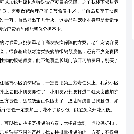
可以加钱升级包含特殊诊疗项目的保障。之前我楼下邻居养
不良，需要做靶向理疗和关节修复手术，前前后后花了快两
过一万，自己只出了几千块。这类品种宠物本身容易带遗传
额诊疗费的时候能帮你分担不少。
的时候重点挑侧重老年高发疾病保障的方案。老年宠物容易
查，很多基础款对这类疾病的报销额度低，还有不少免责限
性病的报销额度，能不能覆盖长期门诊开药的费用，别买了
住临街小区的铲屎官，一定要把第三方责任买上。我家小区
扑上去把小朋友抓伤了，小朋友家长要打进口狂犬疫苗加护
三方责任，这笔钱全由保险出了，没让阿姨自己掏腰包。如
这个责任一定要加上，花不了多少钱，能避免意外花大钱。
，可以找支持多宠投保的方案，大多能拿到一点投保折扣，
只单独买不同的产品，找支持批量投保的统一方案，不仅每