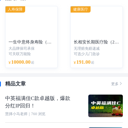
人寿保障
健康医疗
一生中意终身寿险（分红型）-年交
长相安长期医疗险（20年保证续保）—个人版
大品牌保司承保
无理赔免赔递减
可关联万能险
可选少儿门急诊
10000.00
191.00
¥
起
¥
起
精品文章

更多
中英福满佳C款卓越版，爆款
分红IP回归！
慧择小马老师
｜
760
浏览