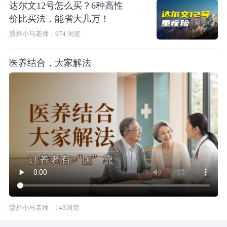
达尔文12号怎么买？6种高性
价比买法，能省大几万！
慧择小马老师
｜
974
浏览
医养结合，大家解法
慧择小马老师
｜
143
浏览