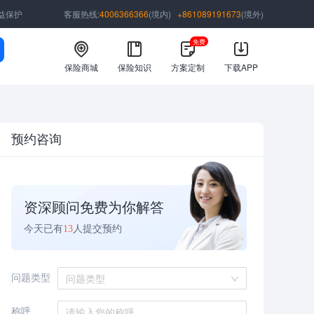
益保护
客服热线:
4006366366
(境内)
+861089191673
(境外)
免费
保险商城
保险知识
方案定制
下载APP
预约咨询
资深顾问免费为你解答
今天已有
13
人提交预约
问题类型
问题类型
称呼