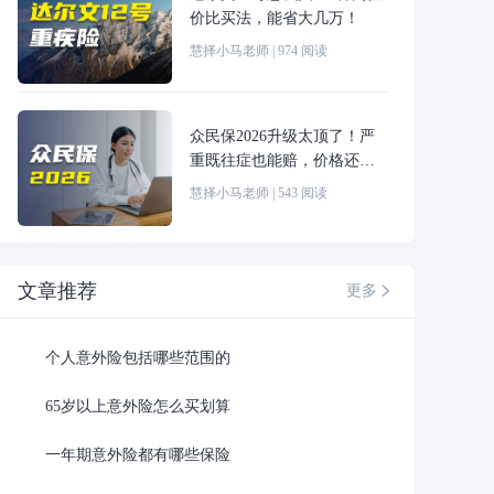
价比买法，能省大几万！
慧择小马老师
|
974
阅读
众民保2026升级太顶了！严
重既往症也能赔，价格还更
便宜！
慧择小马老师
|
543
阅读
文章推荐
更多

个人意外险包括哪些范围的
65岁以上意外险怎么买划算
一年期意外险都有哪些保险