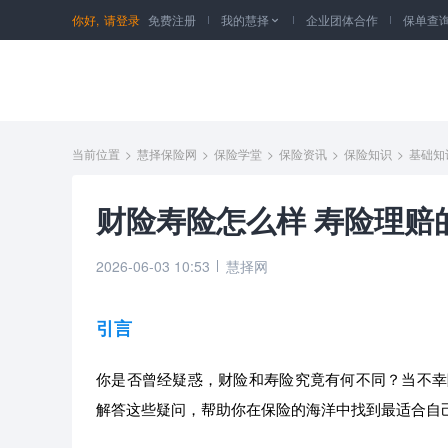
你好,
请登录
免费注册
我的慧择
企业团体合作
保单查

当前位置
>
慧择保险网
>
保险学堂
>
保险资讯
>
保险知识
>
基础知
财险寿险怎么样 寿险理赔
2026-06-03 10:53
慧择网
引言
你是否曾经疑惑，财险和寿险究竟有何不同？当不幸
解答这些疑问，帮助你在保险的海洋中找到最适合自