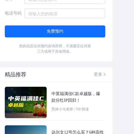
电话号码
免费预约
您的信息仅供预约咨询所用，不泄露至任何第
三方或用于其他用途。
精品推荐
更多

中英福满佳C款卓越版，爆
款分红IP回归！
慧择小马老师
|
760
阅读
达尔文12号怎么买？6种高性