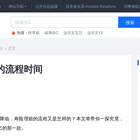
询
网址导航
公开信息披露
投资者关系 Investor Relations
消费者权

搜索
热搜：
快享福
福满佳C
达尔文宝贝
达尔文12
识
>
正文
的流程时间
降临，寿险理赔的流程又是怎样的？本文将带你一探究竟，
己的那一款。