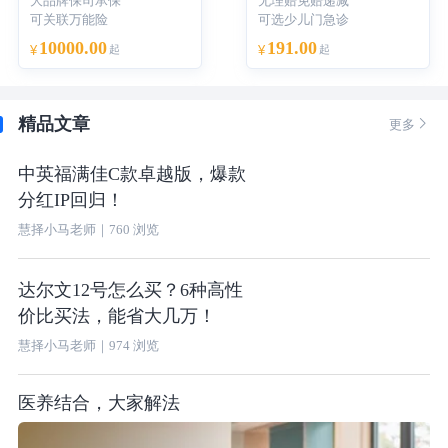
大品牌保司承保
无理赔免赔递减
可关联万能险
可选少儿门急诊
10000.00
191.00
¥
起
¥
起
精品文章

更多
中英福满佳C款卓越版，爆款
分红IP回归！
慧择小马老师
｜
760
浏览
达尔文12号怎么买？6种高性
价比买法，能省大几万！
慧择小马老师
｜
974
浏览
医养结合，大家解法