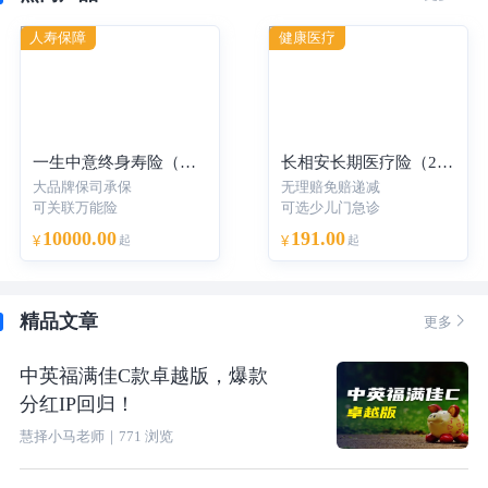
人寿保障
健康医疗
一生中意终身寿险（分红型）-年交
长相安长期医疗险（20年保证续保）—个人版
大品牌保司承保
无理赔免赔递减
可关联万能险
可选少儿门急诊
10000.00
191.00
¥
起
¥
起
精品文章

更多
中英福满佳C款卓越版，爆款
分红IP回归！
慧择小马老师
｜
771
浏览