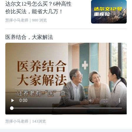
达尔文12号怎么买？6种高性
价比买法，能省大几万！
慧择小马老师
｜
980
浏览
医养结合，大家解法
慧择小马老师
｜
143
浏览