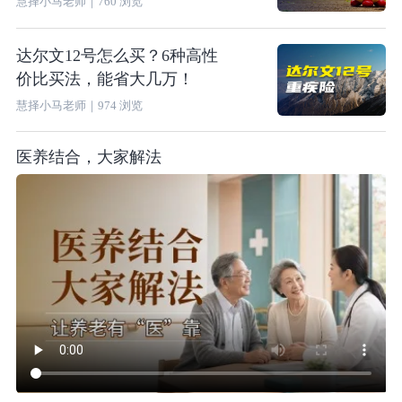
慧择小马老师
｜
760
浏览
达尔文12号怎么买？6种高性
价比买法，能省大几万！
慧择小马老师
｜
974
浏览
医养结合，大家解法