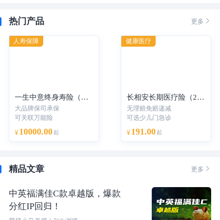
热门产品

更多
人寿保障
健康医疗
一生中意终身寿险（分红型）-年交
长相安长期医疗险（20年保证续保）—个人版
大品牌保司承保
无理赔免赔递减
可关联万能险
可选少儿门急诊
10000.00
191.00
¥
起
¥
起
精品文章

更多
中英福满佳C款卓越版，爆款
分红IP回归！