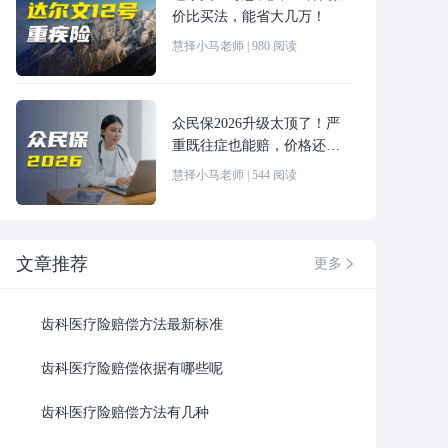
价比买法，能省大几万！
慧择小马老师
|
980
阅读
众民保2026升级太顶了！严
重既往症也能赔，价格还更
便宜！
慧择小马老师
|
544
阅读
文章推荐
更多

齿科医疗险赔偿方法最新标准
齿科医疗险赔偿依据有哪些呢
齿科医疗险赔偿方法有几种