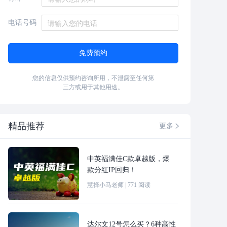
电话号码
免费预约
您的信息仅供预约咨询所用，不泄露至任何第
三方或用于其他用途。
精品推荐
更多

中英福满佳C款卓越版，爆
款分红IP回归！
慧择小马老师
|
771
阅读
达尔文12号怎么买？6种高性