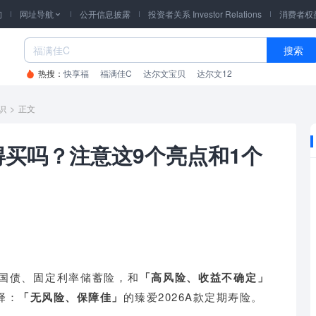
询
网址导航
公开信息披露
投资者关系 Investor Relations
消费者权

搜索
热搜：
快享福
福满佳C
达尔文宝贝
达尔文12
识
>
正文
得买吗？注意这9个亮点和1个
国债、固定利率储蓄险，和
「高风险、收益不确定」
择：
「无风险、保障佳」
的臻爱2026A款定期寿险。