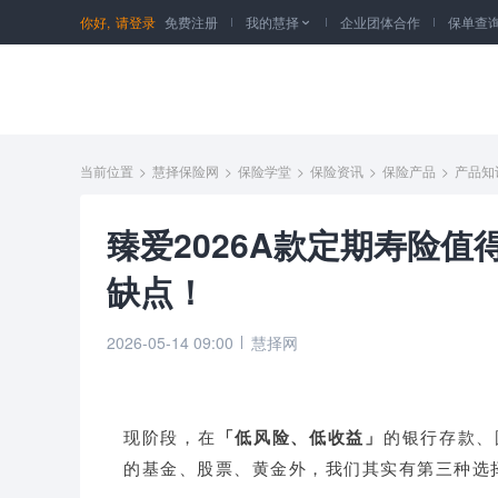
你好,
请登录
免费注册
我的慧择
企业团体合作
保单查

当前位置
>
慧择保险网
>
保险学堂
>
保险资讯
>
保险产品
>
产品知
臻爱2026A款定期寿险值
缺点！
2026-05-14 09:00
慧择网
现阶段，在
「低风险、低收益」
的银行存款、
的基金、股票、黄金外，我们其实有第三种选