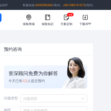
益保护
客服热线:
4006366366
(境内)
+861089191673
(境外)
免费
保险商城
保险知识
方案定制
下载APP
预约咨询
资深顾问免费为你解答
今天已有
122
人提交预约
问题类型
问题类型
称呼