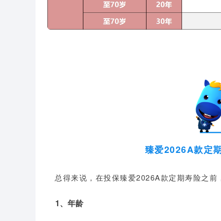
臻爱2026A款
总得来说，在投
保
臻爱2026A款定期寿险
之前
1、年龄