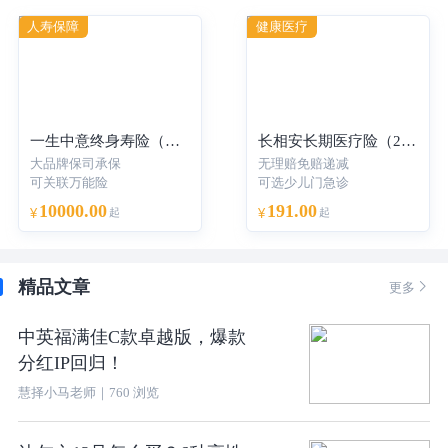
人寿保障
健康医疗
一生中意终身寿险（分红型）-年交
长相安长期医疗险（20年保证续保）—个人版
大品牌保司承保
无理赔免赔递减
可关联万能险
可选少儿门急诊
10000.00
191.00
¥
起
¥
起
精品文章

更多
中英福满佳C款卓越版，爆款
分红IP回归！
慧择小马老师
｜
760
浏览