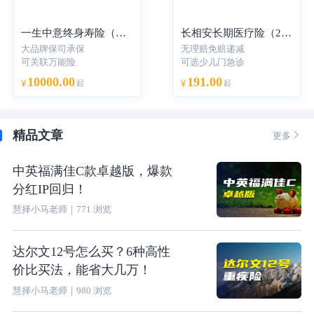
一生中意终身寿险（分红型）-年交
长相安长期医疗险（20年保证续保）—个人版
大品牌保司承保
无理赔免赔递减
可关联万能险
可选少儿门急诊
10000.00
191.00
¥
起
¥
起
精品文章

更多
中英福满佳C款卓越版，爆款
分红IP回归！
慧择小马老师
｜
771
浏览
达尔文12号怎么买？6种高性
价比买法，能省大几万！
慧择小马老师
｜
980
浏览