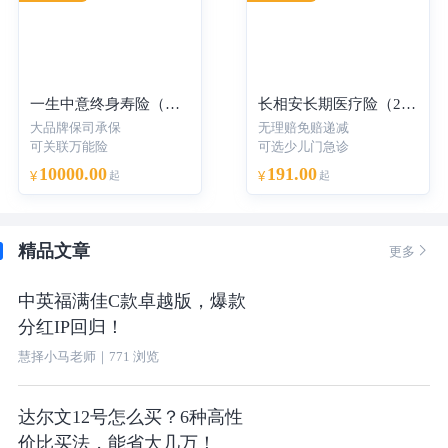
一生中意终身寿险（分红型）-年交
长相安长期医疗险（20年保证续保）—个人版
大品牌保司承保
无理赔免赔递减
可关联万能险
可选少儿门急诊
10000.00
191.00
¥
起
¥
起
精品文章

更多
中英福满佳C款卓越版，爆款
分红IP回归！
慧择小马老师
｜
771
浏览
达尔文12号怎么买？6种高性
价比买法，能省大几万！