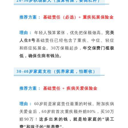
20-30岁职场新人（预算有限，要高杠杆）
推荐方案：
基础责任（必选）+ 重疾拓展保险金
理由：
年轻人预算紧张，优先把保额做高。
完美
人生8号
基础责任已经包含了重疾、中症、轻症
和癌症拓展金。30万保额起步，
年交保费门槛极
低，确保生病有钱治。
30-40岁家庭支柱（抚养家庭，怕断收
）
推荐方案：
基础责任 + 疾病关爱保险金
理由：
60岁前是家庭责任最重的时候。附加疾病
关爱金后，60岁前首次重疾额外赔80%，买50万
赔90万！
这多出来的钱，就是给家庭的“误工
费”和孩子的“抚养费”。