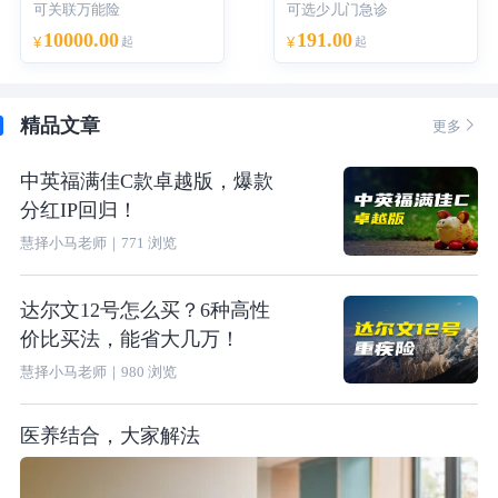
可关联万能险
可选少儿门急诊
10000.00
191.00
¥
起
¥
起
精品文章

更多
中英福满佳C款卓越版，爆款
分红IP回归！
慧择小马老师
｜
771
浏览
达尔文12号怎么买？6种高性
价比买法，能省大几万！
慧择小马老师
｜
980
浏览
医养结合，大家解法