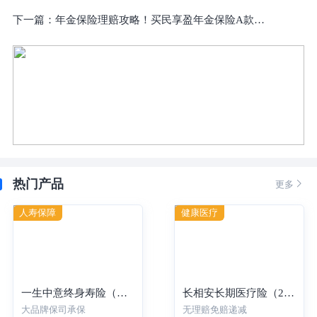
下一篇：
年金保险理赔攻略！买民享盈年金保险A款，出险后怎么理赔？
热门产品

更多
人寿保障
健康医疗
一生中意终身寿险（分红型）-年交
长相安长期医疗险（20年保证续保）—个人版
大品牌保司承保
无理赔免赔递减