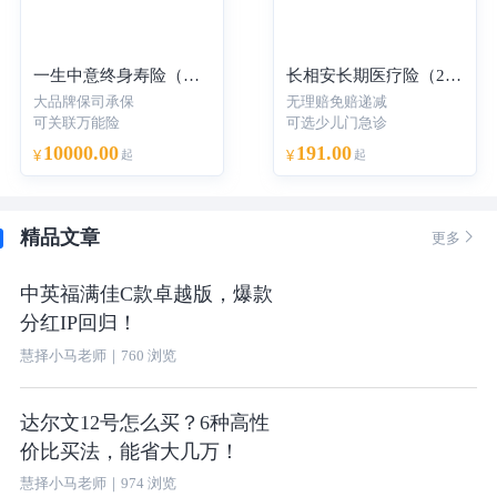
一生中意终身寿险（分红型）-年交
长相安长期医疗险（20年保证续保）—个人版
大品牌保司承保
无理赔免赔递减
可关联万能险
可选少儿门急诊
10000.00
191.00
¥
起
¥
起
精品文章

更多
中英福满佳C款卓越版，爆款
分红IP回归！
慧择小马老师
｜
760
浏览
达尔文12号怎么买？6种高性
价比买法，能省大几万！
慧择小马老师
｜
974
浏览