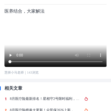
医养结合，大家解法
慧择小马老师
｜
143
浏览
相关文章
8月医疗险最新排名！星相守2号限时福利，蓝医保优化保障，对比金医保3号、尊享e生2026...大公司百万医疗险哪款值得买？怎么选？
8月医疗险榜单大更新！众民保2026上新，星相守2号福利加码，对比蓝医保、金医保3号...2026百万医疗险哪款值得买？（含投保入口