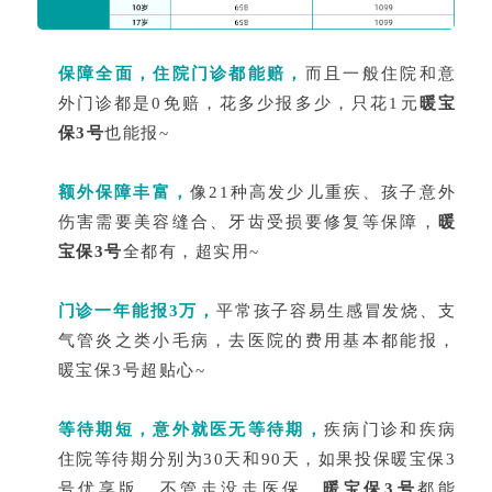
保障全面，住院门诊都能赔，
而且一般住院和意
外门诊都是0免赔，花多少报多少，只花1元
暖宝
保3号
也能报~
额外保障丰富，
像21种高发少儿重疾、孩子意外
伤害需要美容缝合、牙齿受损要修复等保障，
暖
宝保3号
全都有，超实用~
门诊一年能报3万，
平常孩子容易生感冒发烧、支
气管炎之类小毛病，去医院的费用基本都能报，
暖宝保3号超贴心~
等待期短，意外就医无等待期，
疾病门诊和疾病
住院等待期分别为30天和90天，如果投保暖宝保3
号优享版，不管走没走医保，
暖宝保3号
都能