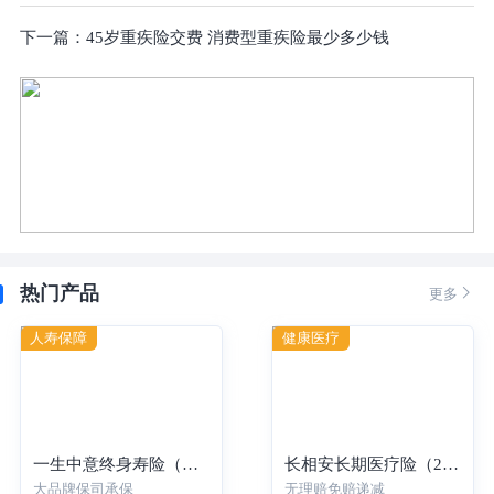
下一篇：
45岁重疾险交费 消费型重疾险最少多少钱
热门产品

更多
人寿保障
健康医疗
一生中意终身寿险（分红型）-年交
长相安长期医疗险（20年保证续保）—个人版
大品牌保司承保
无理赔免赔递减