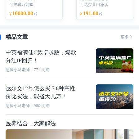
可关联万能险
可选少儿门急诊
10000.00
191.00
¥
起
¥
起
精品文章

更多
中英福满佳C款卓越版，爆款
分红IP回归！
慧择小马老师
｜
771
浏览
达尔文12号怎么买？6种高性
价比买法，能省大几万！
慧择小马老师
｜
980
浏览
医养结合，大家解法