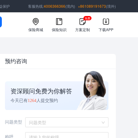
益保护
客服热线:
4006366366
(境内)
+861089191673
(境外)
免费
保险商城
保险知识
方案定制
下载APP
预约咨询
资深顾问免费为你解答
今天已有
1264
人提交预约
问题类型
问题类型
称呼