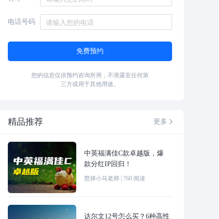
电话号码
免费预约
您的信息仅供预约咨询所用，不泄露至任何第
三方或用于其他用途。
精品推荐
更多

中英福满佳C款卓越版，爆
款分红IP回归！
慧择小马老师
|
760
阅读
达尔文12号怎么买？6种高性