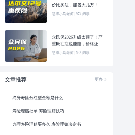
价比买法，能省大几万！
慧择小马老师
|
974
阅读
众民保2026升级太顶了！严
重既往症也能赔，价格还更
便宜！
慧择小马老师
|
543
阅读
文章推荐
更多

终身寿险分红型金额是什么
寿险理赔批单 寿险理赔技巧
办理寿险理赔要多久 寿险理赔决定书