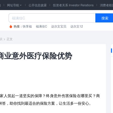
询
网址导航
公开信息披露
投资者关系 Investor Relations
消费者权

搜索
热搜：
快享福
福满佳C
达尔文宝贝
达尔文12
识
>
正文
商业意外医疗保险优势
家人筑起一道坚实的保障？终身意外伤害保险在哪里买？商
解答，助你找到最适合的保险方案，让生活多一份安心。