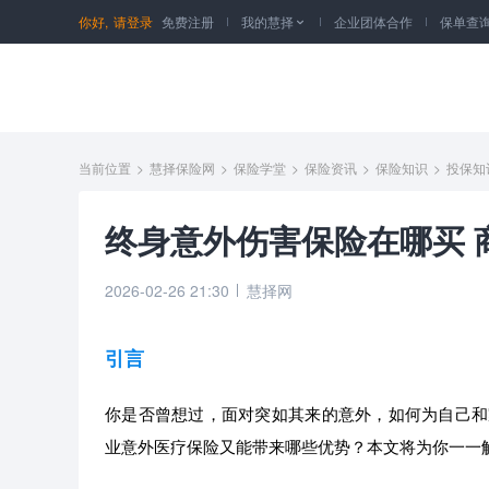
你好,
请登录
免费注册
我的慧择
企业团体合作
保单查

当前位置
>
慧择保险网
>
保险学堂
>
保险资讯
>
保险知识
>
投保知
终身意外伤害保险在哪买 
2026-02-26 21:30
慧择网
引言
你是否曾想过，面对突如其来的意外，如何为自己和
业意外医疗保险又能带来哪些优势？本文将为你一一