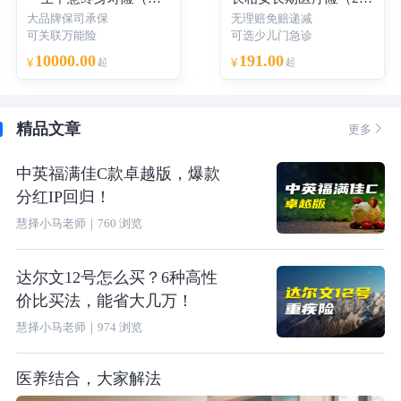
大品牌保司承保
无理赔免赔递减
可关联万能险
可选少儿门急诊
10000.00
191.00
¥
起
¥
起
精品文章

更多
中英福满佳C款卓越版，爆款
分红IP回归！
慧择小马老师
｜
760
浏览
达尔文12号怎么买？6种高性
价比买法，能省大几万！
慧择小马老师
｜
974
浏览
医养结合，大家解法