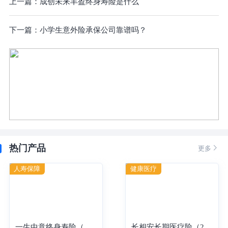
上一篇：
成创未来丰盈终身寿险是什么
下一篇：
小学生意外险承保公司靠谱吗？
热门产品

更多
人寿保障
健康医疗
一生中意终身寿险（分红型）-年交
长相安长期医疗险（20年保证续保）—个人版