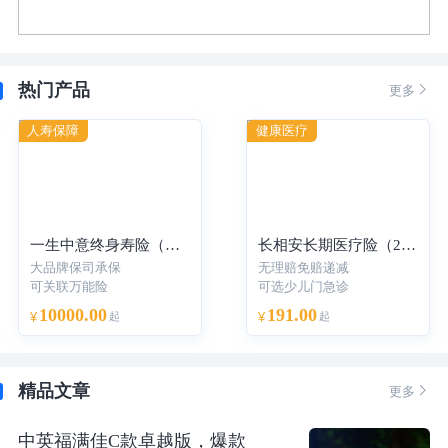
热门产品

更多
人寿保障
健康医疗
一生中意终身寿险（分红型）-年交
长相安长期医疗险（20年保证续保）—个人版
大品牌保司承保
无理赔免赔递减
可关联万能险
可选少儿门急诊
10000.00
191.00
¥
起
¥
起
精品文章

更多
中英福满佳C款卓越版，爆款