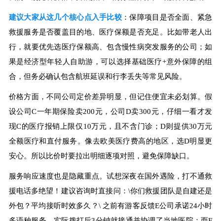
建议大家从这几个核心点入手比较
：保障项目是否全面、紧急
救援服务是否覆盖目的地、医疗保额是否充足。比如带老人出
行，就要优先选医疗保额高、包含慢性病突发服务的公司；如
果是经济型年轻人自助游，可以选择基础医疗+意外保障的组
合，但务必确认包含航班延误和行李丢失等常见风险。
价格方面，不同公司定价差异明显，但记住便宜未必划算。假
设公司C一年期保险卖200元，公司D卖300元，仔细一看才发
现C的医疗报销上限仅10万元，且不含门诊；D则提供30万元
全额医疗和直付服务。像去欧美医疗费高的地区，选D明显更
安心。所以比价时要拉出明细逐项对照，避免保障缺口。
服务响应速度也是隐藏重点。试想深夜在国外遇险，打不通救
援电话多绝望！建议咨询时直接问：\你们救援团队是自建还是
外包？平均接听时效多久？\ 之前有游客反馈E公司承诺24小时
多语种服务，实际拨打后3分钟就接通并协调了当地医院；而F