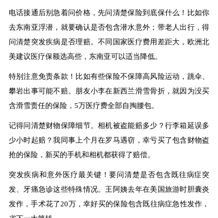
电话接通后别急着问价格，先问清楚保险到底保什么！比如你
去东南亚浮潜，就要确认是否包含潜水意外；带老人出行，得
问清楚突发疾病是否理赔。不同国家医疗费用差距大，欧洲北
美建议医疗保额选高些，东南亚可以适当降低。
特别注意免责条款！比如有些保险不保障高风险运动，跳伞、
攀岩出事可能不赔。朋友小李在新西兰滑雪骨折，就因为没买
含滑雪责任的保险，5万医疗费全部自掏腰包。
记得问清楚财物保障细节。相机被盗能赔多少？行李箱延误多
少小时起赔？我同事上个月在罗马遇窃，幸亏买了包含财物盗
抢的保险，新买的手机和相机都获得了赔偿。
突发疾病和意外医疗最关键！要问清楚是否包含既往病症突
发、牙痛急诊这些特殊情况。王阿姨去年在美国旅游时胆囊炎
发作，手术花了20万，幸好买的保险包含既往病症急性发作，