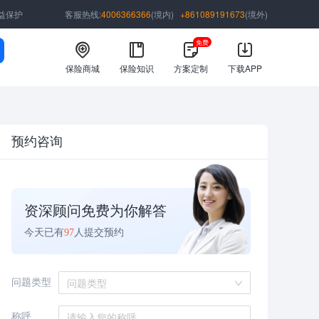
益保护
客服热线:
4006366366
(境内)
+861089191673
(境外)
免费
保险商城
保险知识
方案定制
下载APP
预约咨询
资深顾问免费为你解答
今天已有
97
人提交预约
问题类型
问题类型
称呼