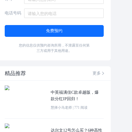
电话号码
免费预约
您的信息仅供预约咨询所用，不泄露至任何第
三方或用于其他用途。
精品推荐
更多

中英福满佳C款卓越版，爆
款分红IP回归！
慧择小马老师
|
771
阅读
达尔文12号怎么买？6种高性