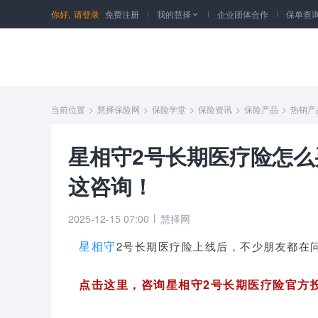
你好,
请登录
免费注册
我的慧择
企业团体合作
保单查

当前位置
>
慧择保险网
>
保险学堂
>
保险资讯
>
保险产品
>
热销产
星相守2号长期医疗险怎
这咨询！
2025-12-15 07:00
慧择网
星相守
2号长期医疗险
上线后，不少朋友都在
点击这里，咨询星相守2号长期医疗险官方投