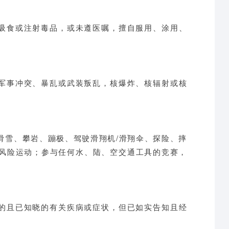
、吸食或注射毒品，或未遵医嘱，擅自服用、涂用、
、军事冲突、暴乱或武装叛乱，核爆炸、核辐射或核
滑雪、攀岩、蹦极、驾驶滑翔机/滑翔伞、探险、摔
风险运动；参与任何水、陆、空交通工具的竞赛，
有的且已知晓的有关疾病或症状，但已如实告知且经