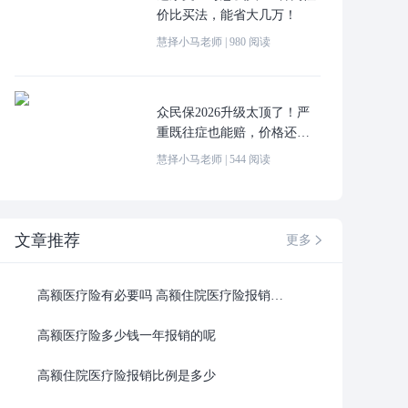
价比买法，能省大几万！
慧择小马老师
|
980
阅读
众民保2026升级太顶了！严
重既往症也能赔，价格还更
便宜！
慧择小马老师
|
544
阅读
文章推荐
更多

高额医疗险有必要吗 高额住院医疗险报销比例
高额医疗险多少钱一年报销的呢
高额住院医疗险报销比例是多少