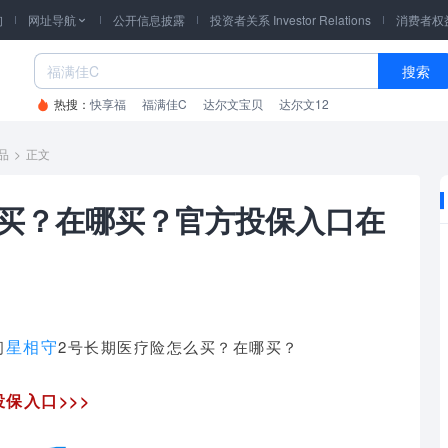
询
网址导航
公开信息披露
投资者关系 Investor Relations
消费者权

搜索
热搜：
快享福
福满佳C
达尔文宝贝
达尔文12
品
>
正文
么买？在哪买？官方投保入口在
星相守
问
2号长期医疗险怎么买？在哪买？
保入口>>>