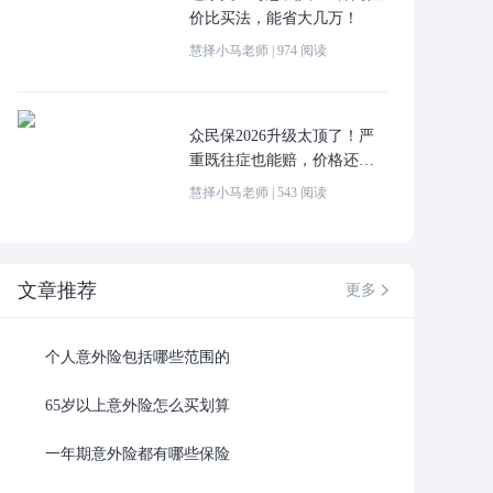
价比买法，能省大几万！
慧择小马老师
|
974
阅读
众民保2026升级太顶了！严
重既往症也能赔，价格还更
便宜！
慧择小马老师
|
543
阅读
文章推荐
更多

个人意外险包括哪些范围的
65岁以上意外险怎么买划算
一年期意外险都有哪些保险