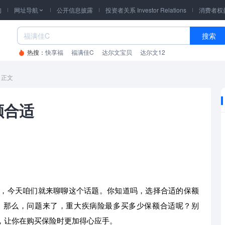
询
网址导航
公开信息披露
投资者关系 Investor Relations
消费者权

搜索
热搜：
快享福
福满佳C
达尔文宝贝
达尔文12
正文
额合适
，今天咱们就来聊聊这个话题。你知道吗，选择合适的保额
。那么，问题来了，重大疾病险最多买多少保额合适呢？别
，让你在购买保险时更加得心应手。