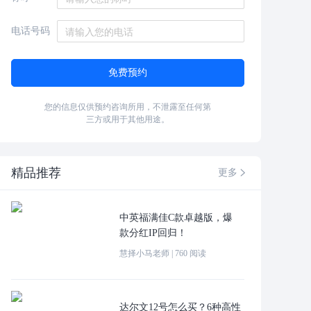
电话号码
免费预约
您的信息仅供预约咨询所用，不泄露至任何第
三方或用于其他用途。
精品推荐
更多

中英福满佳C款卓越版，爆
款分红IP回归！
慧择小马老师
|
760
阅读
达尔文12号怎么买？6种高性