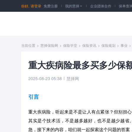
你好,
请登录
免费注册
我的慧择
企业团体合作
保单查

当前位置
>
慧择保险网
>
保险学堂
>
保险资讯
>
保险规划
>
事业
>
重大疾病险最多买多少保
2025-08-23 05:38
慧择网
引言
重大疾病险，听起来是不是让人有点紧张？但别担心
其实是个技术活，不是越多越好，也不是越少越省
急，接下来的内容，咱们就一起探索这个问题的答案