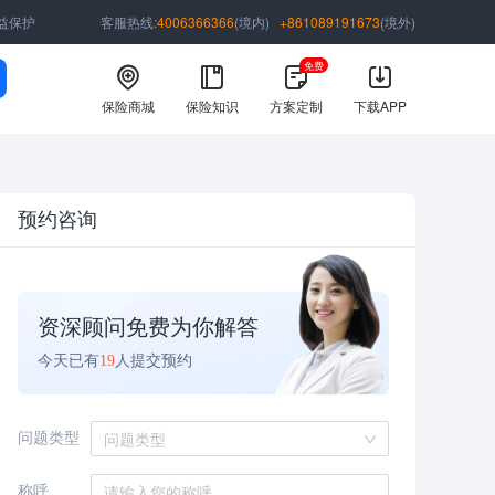
益保护
客服热线:
4006366366
(境内)
+861089191673
(境外)
免费
保险商城
保险知识
方案定制
下载APP
预约咨询
资深顾问免费为你解答
今天已有
19
人提交预约
问题类型
问题类型
称呼