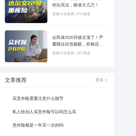
价比买法，能省大几万！
慧择小马老师
|
974
阅读
众民保2026升级太顶了！严
重既往症也能赔，价格还更
便宜！
慧择小马老师
|
543
阅读
文章推荐
更多

买意外险需要注意什么细节
私人给别人买意外险可以吗怎么买
意外险都是一年买一次的吗