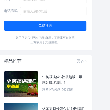
电话号码
免费预约
您的信息仅供预约咨询所用，不泄露至任何第
三方或用于其他用途。
精品推荐
更多

中英福满佳C款卓越版，爆
款分红IP回归！
慧择小马老师
|
760
阅读
达尔文12号怎么买？6种高性