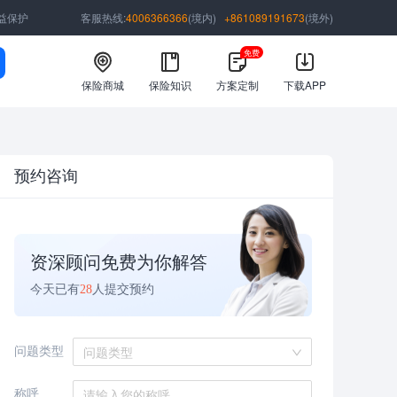
益保护
客服热线:
4006366366
(境内)
+861089191673
(境外)
免费
保险商城
保险知识
方案定制
下载APP
预约咨询
资深顾问免费为你解答
今天已有
28
人提交预约
问题类型
问题类型
称呼