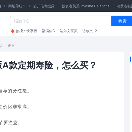
询
网址导航
公开信息披露
投资者关系 Investor Relations
消费者权

搜索
热搜：
快享福
福满佳C
达尔文宝贝
达尔文12
品
>
正文
版A款定期寿险，怎么买？
推荐的分红险。
性价比非常高。
节要注意。