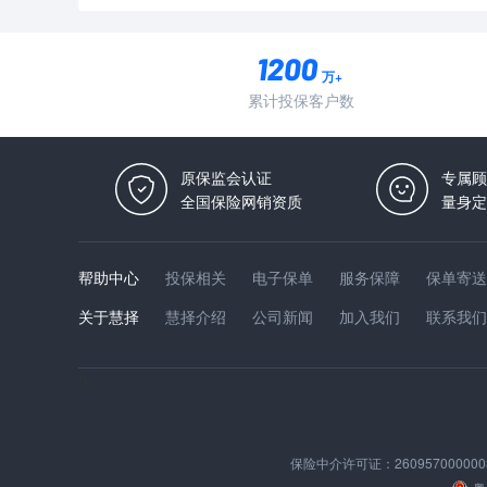
万+
累计投保客户数
原保监会认证
专属顾
全国保险网销资质
量身定
帮助中心
投保相关
电子保单
服务保障
保单寄送
关于慧择
慧择介绍
公司新闻
加入我们
联系我们
0
保险中介许可证：
260957000000