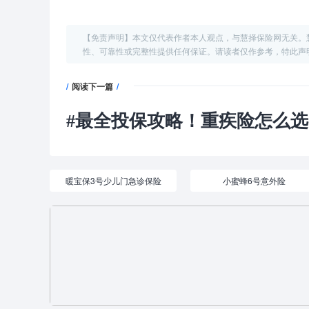
【免责声明】本文仅代表作者本人观点，与慧择保险网无关。
性、可靠性或完整性提供任何保证。请读者仅作参考，特此声
/
阅读下一篇
/
#
最全投保攻略！重疾险怎么选？i无忧
暖宝保3号少儿门急诊保险
小蜜蜂6号意外险