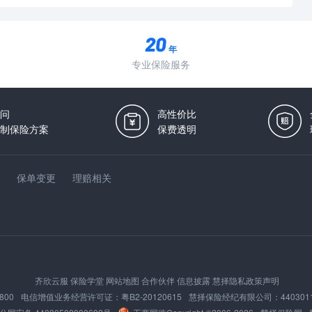
年
专业保险服务
问
高性价比
制保险方案
保费透明
保单变更
理赔相关
齐欣云服
保险学堂
网站地图
合作伙伴
信息披露
慧择隐私政策声明
800
电信增值业务经营许可证：
粤B2-20120615
慧择保险经纪有限公司：
440301