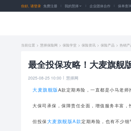
你好,
请登录
免费注册
我的慧择
企业团体合作
保单查

当前位置
>
慧择保险网
>
保险学堂
>
保险资讯
>
保险产品
>
热销产
最全投保攻略！大麦旗舰
2025-08-25 10:00
慧择网
大麦旗舰版
A款定期寿险，一直都是小马老师
大保司承保，保障责任全面，增值服务丰富，
大麦旗舰版A款
但投保
定期寿险，也有不少细